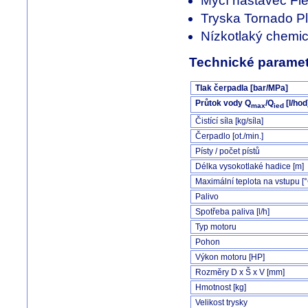
Mycí nástavec Fl
Tryska Tornado P
Nízkotlaký chemic
Technické paramet
Tlak čerpadla [bar/MPa]
Průtok vody Q
/Q
[l/hod
max
ied
Čistící síla [kg/síla]
Čerpadlo [ot./min.]
Písty / počet pístů
Délka vysokotlaké hadice [m]
Maximální teplota na vstupu [
Palivo
Spotřeba paliva [l/h]
Typ motoru
Pohon
Výkon motoru [HP]
Rozměry D x Š x V [mm]
Hmotnost [kg]
Velikost trysky