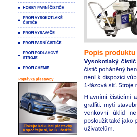
HOBBY PARNÍ ČISTIČE
PROFI VYSOKOTLAKÉ
ČISTIČE
PROFI VYSAVAČE
PROFI PARNÍ ČISTIČE
Popis produktu
PROFI PODLAHOVÉ
STROJE
Vysokotlaký čist
PROFI CHEMIE
čistič poháněný ben
není k dispozici vůb
Poptávka přestavby
1-fázová síť. Stroje
Hlavními čistícími 
graffiti, mytí stav
venkovní úklid n
posloužit také jak
uživatelům.