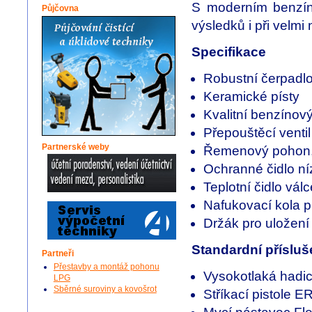
S moderním benzín
Půjčovna
výsledků i při velmi
Specifikace
Robustní čerpadl
Keramické písty
Kvalitní benzíno
Přepouštěcí ventil
Partnerské weby
Řemenový pohon, 
Ochranné čidlo ní
Teplotní čidlo válc
Nafukovací kola p
Držák pro uložení 
Standardní přísluš
Partneři
Přestavby a montáž pohonu
Vysokotlaká hadi
LPG
Sběrné suroviny a kovošrot
Stříkací pistole 