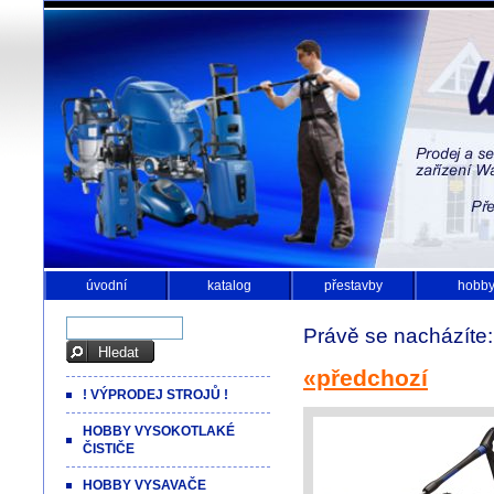
úvodní
katalog
přestavby
hobb
Právě se nacházíte
«předchozí
! VÝPRODEJ STROJŮ !
HOBBY VYSOKOTLAKÉ
ČISTIČE
HOBBY VYSAVAČE