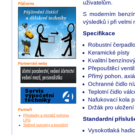
uživatelům.
Půjčovna
S moderním benzín
výsledků i při velmi
Specifikace
Robustní čerpadl
Keramické písty
Kvalitní benzíno
Partnerské weby
Přepouštěcí ventil
Přímý pohon, axiá
Ochranné čidlo ní
Teplotní čidlo válc
Nafukovací kola p
Držák pro uložení 
Partneři
Přestavby a montáž pohonu
Standardní přísluš
LPG
Sběrné suroviny a kovošrot
Vysokotlaká hadi