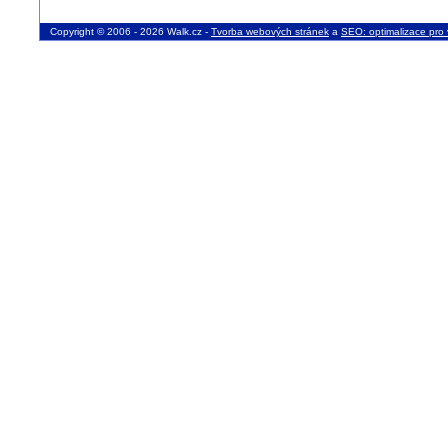
Copyright © 2006 - 2026 Walk.cz -
Tvorba webových stránek
a
SEO: optimalizace pro