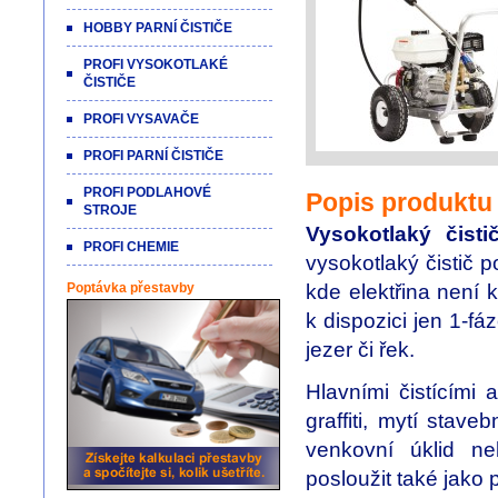
HOBBY PARNÍ ČISTIČE
PROFI VYSOKOTLAKÉ
ČISTIČE
PROFI VYSAVAČE
PROFI PARNÍ ČISTIČE
PROFI PODLAHOVÉ
Popis produktu
STROJE
Vysokotlaký čist
PROFI CHEMIE
vysokotlaký čistič 
kde elektřina není 
Poptávka přestavby
k dispozici jen 1-f
jezer či řek.
Hlavními čistícími 
graffiti, mytí stav
venkovní úklid n
posloužit také jak