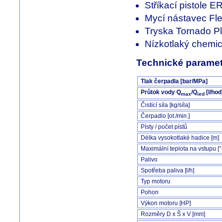
Stříkací pistole 
Mycí nástavec Fl
Tryska Tornado P
Nízkotlaký chemic
Technické paramet
Tlak čerpadla [bar/MPa]
Průtok vody Q
/Q
[l/hod
max
ied
Čistící síla [kg/síla]
Čerpadlo [ot./min.]
Písty / počet pístů
Délka vysokotlaké hadice [m]
Maximální teplota na vstupu [
Palivo
Spotřeba paliva [l/h]
Typ motoru
Pohon
Výkon motoru [HP]
Rozměry D x Š x V [mm]