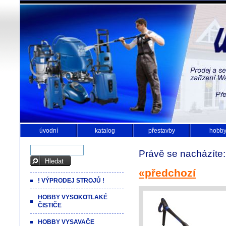
úvodní
katalog
přestavby
hobb
Právě se nacházíte
«předchozí
! VÝPRODEJ STROJŮ !
HOBBY VYSOKOTLAKÉ
ČISTIČE
HOBBY VYSAVAČE