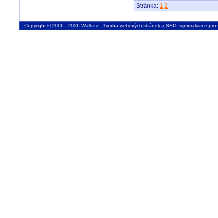
Stránka:
1
2
Copyright © 2006 - 2026 Walk.cz -
Tvorba webových stránek
a
SEO: optimalizace pro