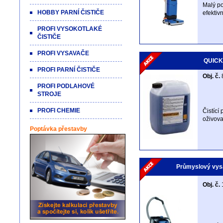
Malý po
HOBBY PARNÍ ČISTIČE
efektiv
PROFI VYSOKOTLAKÉ
ČISTIČE
PROFI VYSAVAČE
QUICK
PROFI PARNÍ ČISTIČE
Obj. č.
PROFI PODLAHOVÉ
STROJE
PROFI CHEMIE
Čistící
oživov
Poptávka přestavby
Průmyslový vys
Obj. č.