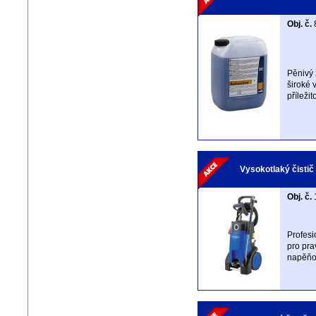
Obj. č.
Pěnivý
široké v
příležit
Vysokotlaký čistič
Obj. č.
Profesi
pro pra
napěňo