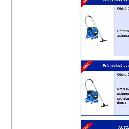
Obj. č.
Profesi
automat
Průmyslový vys
Obj. č.
Profesi
automat
pro el.
třídu L.
AUTOA