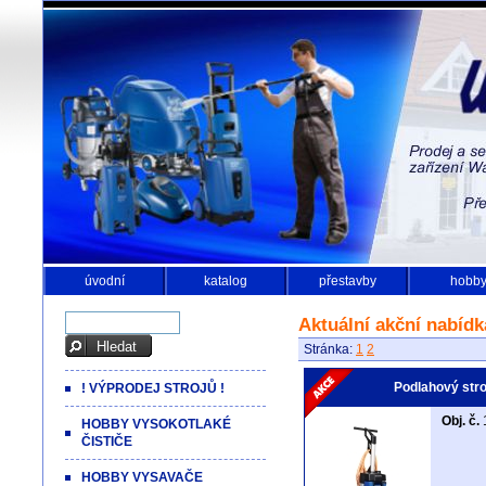
úvodní
katalog
přestavby
hobb
Aktuální akční nabídk
Stránka:
1
2
Podlahový str
! VÝPRODEJ STROJŮ !
Obj. č.
HOBBY VYSOKOTLAKÉ
ČISTIČE
HOBBY VYSAVAČE