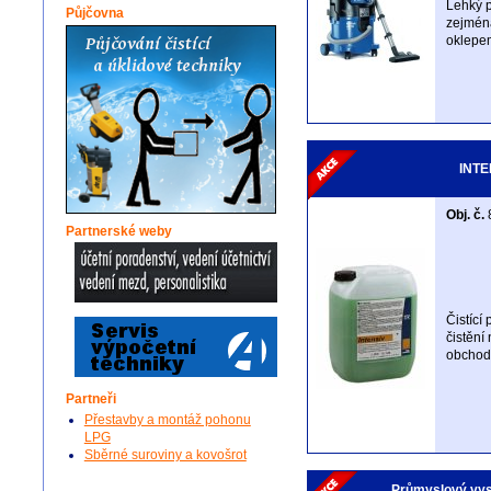
Lehký p
Půjčovna
zejména
oklepem
INTE
Obj. č.
Partnerské weby
Čistící
čistění
obchod
Partneři
Přestavby a montáž pohonu
LPG
Sběrné suroviny a kovošrot
Průmyslový vys