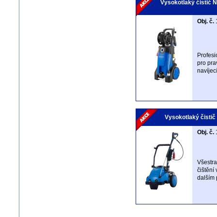
Vysokotlaký čistič N
Obj. č.
Profesi
pro pra
navíjec
Vysokotlaký čistič
Obj. č.
Všestra
čištění
dalším 