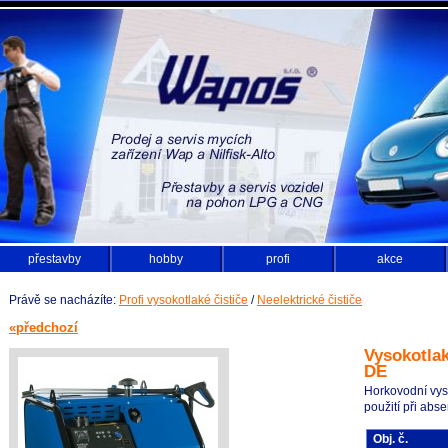
přestavby
hobby
profi
akce
Právě se nacházíte:
Profi vysokotlaké čističe
/
Neelektrické čističe
«předchozí
Vysokotlak
DE
Horkovodní vys
použití při abse
Obj. č.