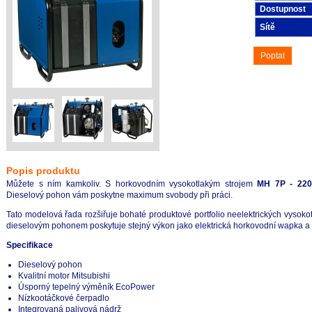
Dostupnost
Sítě
Poptat
Popis produktu
Můžete s ním kamkoliv. S horkovodním vysokotlakým strojem
MH 7P - 220
Dieselový pohon vám poskytne maximum svobody při práci.
Tato modelová řada rozšiřuje bohaté produktové portfolio neelektrických vysok
dieselovým pohonem poskytuje stejný výkon jako elektrická horkovodní wapka a 
Specifikace
Dieselový pohon
Kvalitní motor Mitsubishi
Úsporný tepelný výměník EcoPower
Nízkootáčkové čerpadlo
Integrovaná palivová nádrž