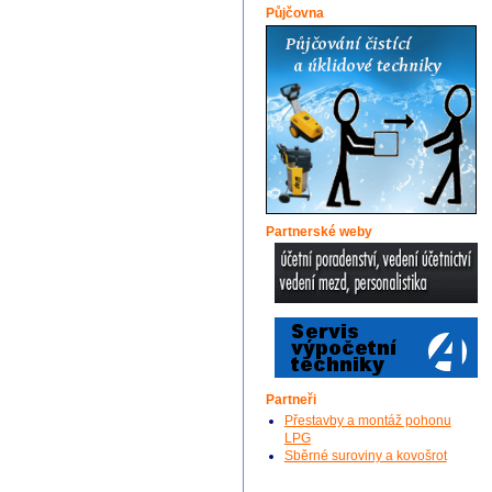
Půjčovna
Partnerské weby
Partneři
Přestavby a montáž pohonu
LPG
Sběrné suroviny a kovošrot