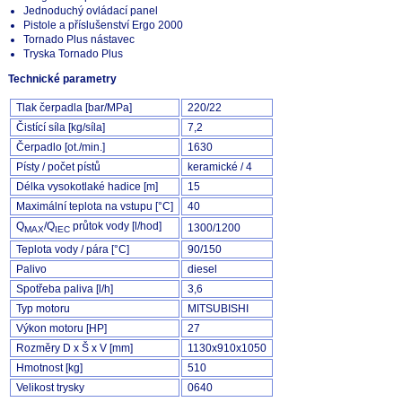
Jednoduchý ovládací panel
Pistole a příslušenství Ergo 2000
Tornado Plus nástavec
Tryska Tornado Plus
Technické parametry
Tlak čerpadla [bar/MPa]
220/22
Čistící síla [kg/síla]
7,2
Čerpadlo [ot./min.]
1630
Písty / počet pístů
keramické / 4
Délka vysokotlaké hadice [m]
15
Maximální teplota na vstupu [°C]
40
Q
/Q
průtok vody [l/hod]
1300/1200
MAX
IEC
Teplota vody / pára [°C]
90/150
Palivo
diesel
Spotřeba paliva [l/h]
3,6
Typ motoru
MITSUBISHI
Výkon motoru [HP]
27
Rozměry D x Š x V [mm]
1130x910x1050
Hmotnost [kg]
510
Velikost trysky
0640