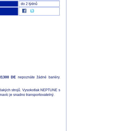
do 2 týdnů
/1300 DE
nepoznáte žádné bariéry.
otlakých strojů. Vysokotlak NEPTUNE s
navíc je snadno transportovatelný.