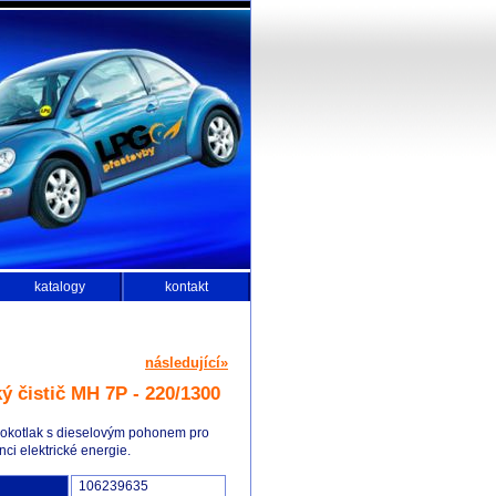
katalogy
kontakt
následující»
ý čistič MH 7P - 220/1300
okotlak s dieselovým pohonem pro
nci elektrické energie.
106239635