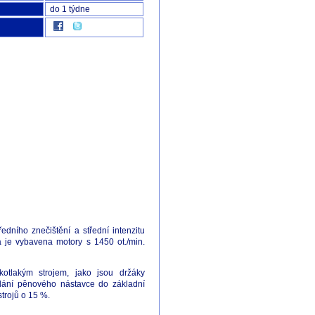
do 1 týdne
dního znečištění a střední intenzitu
da je vybavena motory s 1450 ot./min.
otlakým strojem, jako jsou držáky
řidání pěnového nástavce do základní
strojů o 15 %.