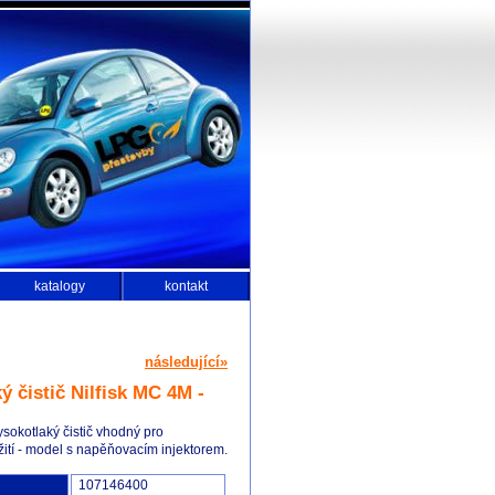
katalogy
kontakt
následující»
ý čistič Nilfisk MC 4M -
ysokotlaký čistič vhodný pro
ití - model s napěňovacím injektorem.
107146400