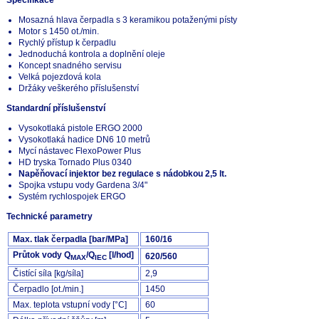
Mosazná hlava čerpadla s 3 keramikou potaženými písty
Motor s 1450 ot./min.
Rychlý přístup k čerpadlu
Jednoduchá kontrola a doplnění oleje
Koncept snadného servisu
Velká pojezdová kola
Držáky veškerého příslušenství
Standardní příslušenství
Vysokotlaká pistole ERGO 2000
Vysokotlaká hadice DN6 10 metrů
Mycí nástavec FlexoPower Plus
HD tryska Tornado Plus 0340
Napěňovací injektor bez regulace s nádobkou 2,5 lt.
Spojka vstupu vody Gardena 3/4"
Systém rychlospojek ERGO
Technické parametry
Max. tlak čerpadla [bar/MPa]
160/16
Průtok vody Q
/Q
[l/hod]
620/560
MAX
IEC
Čistící síla [kg/síla]
2,9
Čerpadlo [ot./min.]
1450
Max. teplota vstupní vody [°C]
60