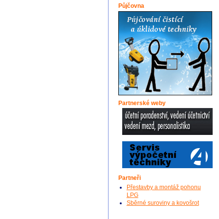
Půjčovna
Partnerské weby
Partneři
Přestavby a montáž pohonu
LPG
Sběrné suroviny a kovošrot