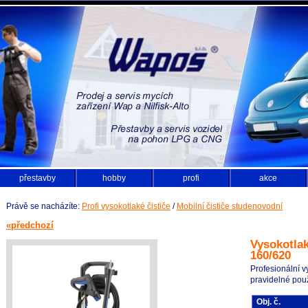
přestavby
hobby
profi
akce
Právě se nacházíte:
Profi vysokotlaké čističe
/
Mobilní čističe studenovodní
«předchozí
Vysokotlak
160/620
Profesionální v
pravidelné použ
Obj. č.