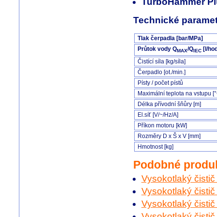
TurboHammer Plus
Technické paramet
Tlak čerpadla [bar/MPa]
Průtok vody
Q
/Q
[l/ho
MAX
IEC
Čistící síla [kg/síla]
Čerpadlo [ot./min.]
Písty / počet pístů
Maximální teplota na vstupu [
Délka přívodní šňůry [m]
El.síť [V/~/Hz/A]
Příkon motoru [kW]
Rozměry D x Š x V [mm]
Hmotnost [kg]
Podobné produ
Vysokotlaký čistič
Vysokotlaký čisti
Vysokotlaký čistič
Vysokotlaký čistič