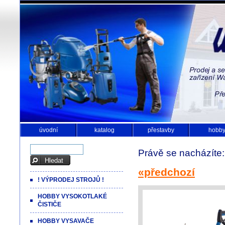
úvodní
katalog
přestavby
hobb
Právě se nacházíte
«předchozí
! VÝPRODEJ STROJŮ !
HOBBY VYSOKOTLAKÉ
ČISTIČE
HOBBY VYSAVAČE