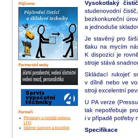
Vysokotlaký čis
Půjčovna
studenovodní čistič
bezkonkureční úrovn
a jednoduše skladov
Je stavěný pro širš
tlaku na mycím nás
K dispozici je rovn
stroje stává snadnou
Partnerské weby
Skládací rukojeť s
v dílně nebo ve vo
stroji excelentní pe
U PA verze (Pressur
tak nepotřebuje pr
Partneři
i v případě potřeby
Přestavby a montáž pohonu
LPG
Sběrné suroviny a kovošrot
Specifikace