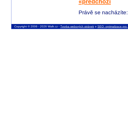
«předchozí
Právě se nacházíte
Copyright © 2006 - 2026 Walk.cz -
Tvorba webových stránek
a
SEO: optimalizace pro