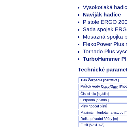
Vysokotlaká hadi
Naviják hadice
Pistole ERGO 20
Sada spojek ER
Mosazná spojka p
FlexoPower Plus 
Tornado Plus vyso
TurboHammer Plus
Technické paramet
Tlak čerpadla [bar/MPa]
Průtok vody
Q
/Q
[l/ho
MAX
IEC
Čistící síla [kg/síla]
Čerpadlo [ot./min.]
Písty / počet pístů
Maximální teplota na vstupu [
Délka přívodní šňůry [m]
El.síť [V/~/Hz/A]