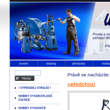
úvodní
katalog
přestavby
hobb
Právě se nacházíte
«předchozí
! VÝPRODEJ STROJŮ !
HOBBY VYSOKOTLAKÉ
ČISTIČE
HOBBY VYSAVAČE