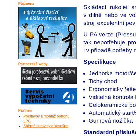
Půjčovna
Skládací rukojeť s
v dílně nebo ve vo
stroji excelentní pe
U PA verze (Pressur
tak nepotřebuje pr
i v případě potřeby
Specifikace
Partnerské weby
Jednotka motor/če
Tichý chod
Ergonomicky řeše
Viditelná kontrola
Celokeramické po
Partneři
Automatický start/
Přestavby a montáž pohonu
Gumová nožička
LPG
Sběrné suroviny a kovošrot
Standardní přísluš