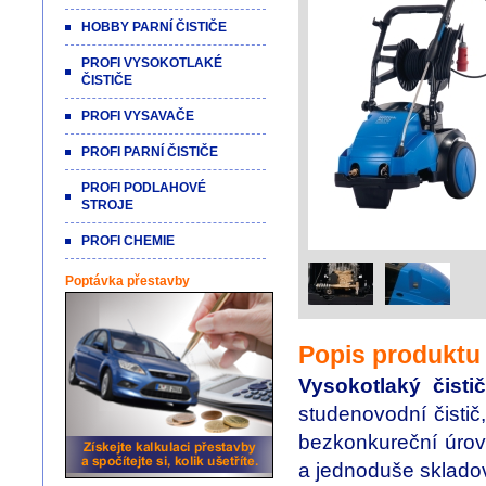
HOBBY PARNÍ ČISTIČE
PROFI VYSOKOTLAKÉ
ČISTIČE
PROFI VYSAVAČE
PROFI PARNÍ ČISTIČE
PROFI PODLAHOVÉ
STROJE
PROFI CHEMIE
Poptávka přestavby
Popis produktu
Vysokotlaký čis
studenovodní čistič
bezkonkureční úrovn
a jednoduše skladov