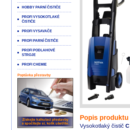
HOBBY PARNÍ ČISTIČE
PROFI VYSOKOTLAKÉ
ČISTIČE
PROFI VYSAVAČE
PROFI PARNÍ ČISTIČE
PROFI PODLAHOVÉ
STROJE
PROFI CHEMIE
Poptávka přestavby
Popis produktu
Vysokotlaký čistič
C