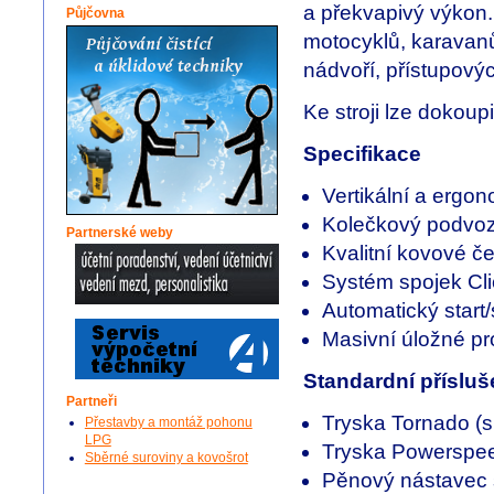
a překvapivý výkon.
Půjčovna
motocyklů, karavanů
nádvoří, přístupový
Ke stroji lze dokoupi
Specifikace
Vertikální a ergo
Kolečkový podvo
Partnerské weby
Kvalitní kovové če
Systém spojek Cl
Automatický start/
Masivní úložné pro
Standardní přísluš
Partneři
Tryska Tornado (
Přestavby a montáž pohonu
LPG
Tryska Powerspee
Sběrné suroviny a kovošrot
Pěnový nástavec