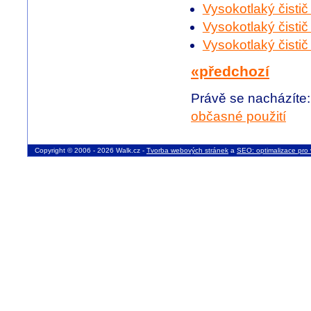
Vysokotlaký čisti
Vysokotlaký čistič
Vysokotlaký čisti
«předchozí
Právě se nacházíte
občasné použití
Copyright © 2006 - 2026 Walk.cz -
Tvorba webových stránek
a
SEO: optimalizace pro