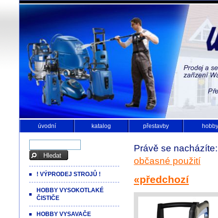
úvodní
katalog
přestavby
hobb
Právě se nacházíte
občasné použití
! VÝPRODEJ STROJŮ !
«předchozí
HOBBY VYSOKOTLAKÉ
ČISTIČE
HOBBY VYSAVAČE