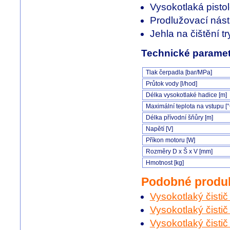
Vysokotlaká pisto
Prodlužovací nás
Jehla na čištění t
Technické paramet
Tlak čerpadla [bar/MPa]
Průtok vody [l/hod]
Délka vysokotlaké hadice [m]
Maximální teplota na vstupu [
Délka přívodní šňůry [m]
Napětí [V]
Příkon motoru [W]
Rozměry D x Š x V [mm]
Hmotnost [kg]
Podobné produ
Vysokotlaký čisti
Vysokotlaký čisti
Vysokotlaký čisti