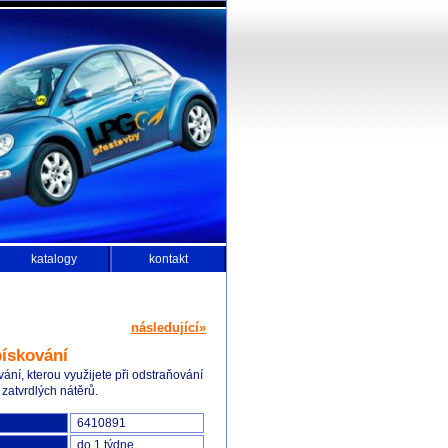
katalogy
kontakt
následující»
pískování
ání, kterou využijete při odstraňování
o zatvrdlých nátěrů.
6410891
do 1 týdne