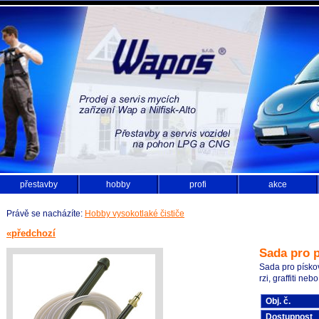
přestavby
hobby
profi
akce
Právě se nacházíte:
Hobby vysokotlaké čističe
«předchozí
Sada pro 
Sada pro pískov
rzi, graffiti neb
Obj. č.
Dostupnost