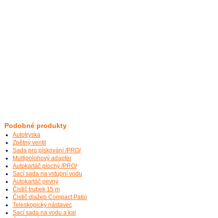
Podobné produkty
Autotryska
Zpětný ventil
Sada pro pískování /PRO/
Multipolohový adaptér
Autokartáč plochý /PRO/
Sací sada na vstupní vodu
Autokartáč pevný
Čistič trubek 15 m
Čistič dlažeb Compact Patio
Teleskopický nástavec
Sací sada na vodu a kal