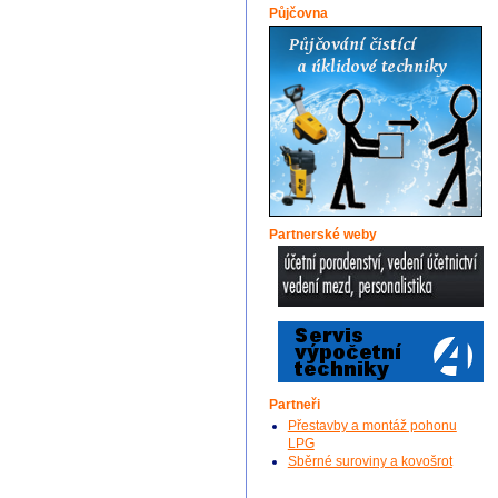
Půjčovna
Partnerské weby
Partneři
Přestavby a montáž pohonu
LPG
Sběrné suroviny a kovošrot