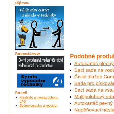
Půjčovna
Partnerské weby
Podobné produ
Autokartáč ploch
Sací sada na vodu
Čistič dlažeb Com
Sada pro písková
Sací sada na vst
Partneři
Multipolohový ada
Přestavby a montáž pohonu
LPG
Autokartáč pevný
Sběrné suroviny a kovošrot
Napěňovací nást