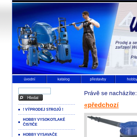
úvodní
katalog
přestavby
hobb
Právě se nacházíte
«předchozí
! VÝPRODEJ STROJŮ !
HOBBY VYSOKOTLAKÉ
ČISTIČE
HOBBY VYSAVAČE