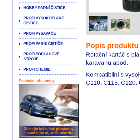
HOBBY PARNÍ ČISTIČE
PROFI VYSOKOTLAKÉ
ČISTIČE
PROFI VYSAVAČE
PROFI PARNÍ ČISTIČE
Popis produktu
Rotační kartáč s pl
PROFI PODLAHOVÉ
STROJE
karavanů apod.
PROFI CHEMIE
Kompatibilní s vyso
Poptávka přestavby
C110, C115, C120, 