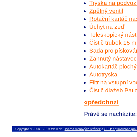
Tryska na podvoz
Zpětný ventil
Rotační kartáč nas
Úchyt na zeď
Teleskopický nás
Čistič trubek 15 m
Sada pro písková
Zahnutý nástavec
Autokartáč plochý
Autotryska
Filtr na vstupní v
Čistič dlažeb Pati
«předchozí
Právě se nacházíte
Copyright © 2006 - 2026 Walk.cz -
Tvorba webových stránek
a
SEO: optimalizace pro