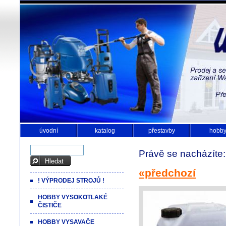
úvodní
katalog
přestavby
hobb
Právě se nacházíte
«předchozí
! VÝPRODEJ STROJŮ !
HOBBY VYSOKOTLAKÉ
ČISTIČE
HOBBY VYSAVAČE