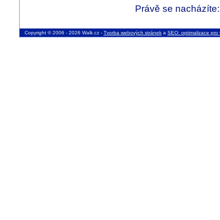
Právě se nacházíte
Copyright © 2006 - 2026 Walk.cz -
Tvorba webových stránek
a
SEO: optimalizace pro