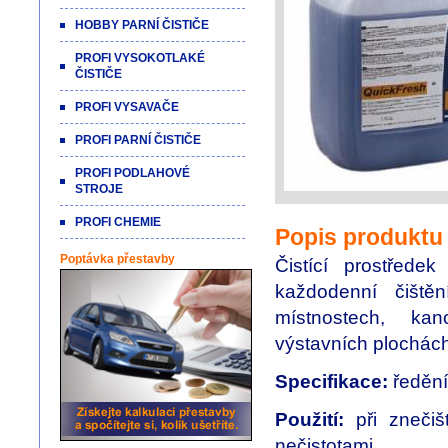
HOBBY PARNÍ ČISTIČE
PROFI VYSOKOTLAKÉ
ČISTIČE
PROFI VYSAVAČE
PROFI PARNÍ ČISTIČE
PROFI PODLAHOVÉ
STROJE
PROFI CHEMIE
Popis produktu
Poptávka přestavby
Čistící prostřed
každodenní čištěn
místnostech, kan
výstavních plochách
Specifikace:
ředění
Použití:
při znečiš
nečistotami.