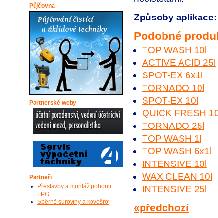
Půjčovna
Způsoby aplikace:
Podobné produ
TOP WASH 10l
ACTIVE ACID 25l
SPOT-EX 6x1l
TORNADO 10l
SPOT-EX 10l
Partnerské weby
QUICK FRESH 10
TORNADO 25l
TOP WASH 1l
TOP WASH 6x1l
INTENSIVE 10l
WAX CLEAN 10l
Partneři
Přestavby a montáž pohonu
INTENSIVE 25l
LPG
Sběrné suroviny a kovošrot
«předchozí