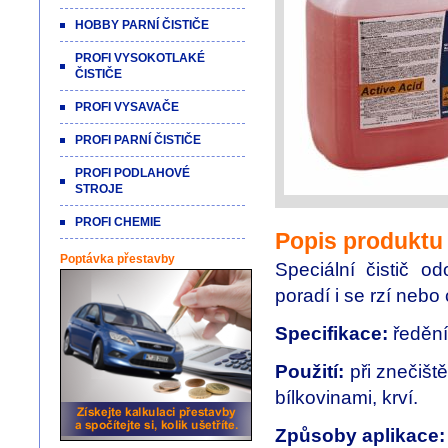
HOBBY PARNÍ ČISTIČE
PROFI VYSOKOTLAKÉ
ČISTIČE
PROFI VYSAVAČE
PROFI PARNÍ ČISTIČE
PROFI PODLAHOVÉ
STROJE
PROFI CHEMIE
Popis produktu
Poptávka přestavby
Speciální
čistič
od
poradí i se rzí neb
Specifikace:
ředění
Použití:
při znečišt
bílkovinami, krví.
Způsoby aplikace: