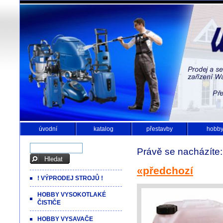
úvodní
katalog
přestavby
hobb
Právě se nacházíte
«předchozí
! VÝPRODEJ STROJŮ !
HOBBY VYSOKOTLAKÉ
ČISTIČE
HOBBY VYSAVAČE