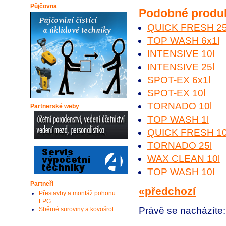
Půjčovna
Podobné produ
QUICK FRESH 25
TOP WASH 6x1l
INTENSIVE 10l
INTENSIVE 25l
SPOT-EX 6x1l
SPOT-EX 10l
TORNADO 10l
Partnerské weby
TOP WASH 1l
QUICK FRESH 10
TORNADO 25l
WAX CLEAN 10l
TOP WASH 10l
Partneři
«předchozí
Přestavby a montáž pohonu
LPG
Právě se nacházíte
Sběrné suroviny a kovošrot