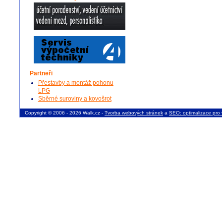
Partneři
Přestavby a montáž pohonu
LPG
Sběrné suroviny a kovošrot
Copyright © 2006 - 2026 Walk.cz -
Tvorba webových stránek
a
SEO: optimalizace pro