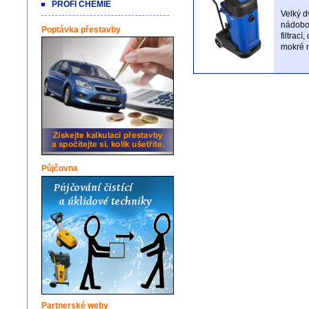
PROFI CHEMIE
Velký 
nádobou
Poptávka přestavby
filtrací
mokré n
Půjčovna
Partnerské weby