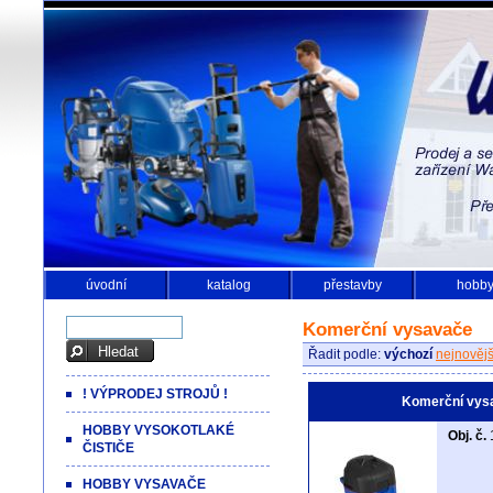
úvodní
katalog
přestavby
hobb
Komerční vysavače
Řadit podle:
výchozí
nejnovějš
! VÝPRODEJ STROJŮ !
Komerční vys
HOBBY VYSOKOTLAKÉ
Obj. č.
ČISTIČE
HOBBY VYSAVAČE