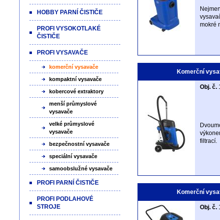
Nejmen
HOBBY PARNÍ ČISTIČE
vysavač
mokré n
PROFI VYSOKOTLAKÉ
ČISTIČE
PROFI VYSAVAČE
komerční vysavače
Komerční vysa
kompaktní vysavače
Obj. č.
kobercové extraktory
menší průmyslové
vysavače
velké průmyslové
Dvoumo
vysavače
výkonem
filtrací.
bezpečnostní vysavače
speciální vysavače
samoobslužné vysavače
PROFI PARNÍ ČISTIČE
Komerční vysa
PROFI PODLAHOVÉ
STROJE
Obj. č.