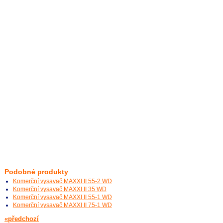
Podobné produkty
Komerční vysavač MAXXI II 55-2 WD
Komerční vysavač MAXXI II 35 WD
Komerční vysavač MAXXI II 55-1 WD
Komerční vysavač MAXXI II 75-1 WD
«předchozí