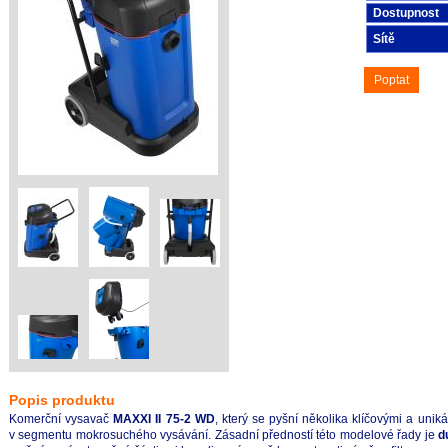
Dostupnost
Sítě
Poptat
Popis produktu
Komerční vysavač
MAXXI II 75-2 WD
, který se pyšní několika klíčovými a uniká
v segmentu mokrosuchého vysávání. Zásadní předností této modelové řady je
d