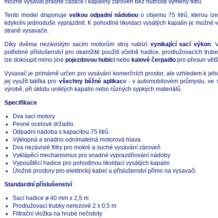
možné vysávat prašné částice i kapaliny zároveň bez nutnosti výměny filtru.
Tento model disponuje
velkou odpadní nádobou
o objemu 75 litrů, kterou l
kdykoliv jednoduše vyprázdnit. K pohodlné likvidaci vysátých kapalin je možné v
straně vysavače.
Díky dvěma nezávislým sacím motorům stroj nabízí
vynikající sací výkon
. 
potřebné příslušenství pro okamžité použití včetně hadice, prodlužovacích trubek
lze dokoupit mimo jiné
pojezdovou hubici
nebo
kalové čerpadlo
pro přesun větš
Vysavač je primárně určen pro vysávání komerčních prostor, ale vzhledem k je
jej využít takřka pro
všechny běžné aplikac
e - v automobilovém průmyslu, ve st
výrobě, při úklidu uniklých kapalin nebo různých sypkých materiálů.
Specifikace
Dva sací motory
Pevné ocelové držadlo
Odpadní nádoba s kapacitou 75 litrů
Výklopná a snadno odnímatelná motorová hlava
Dva nezávislé filtry pro mokré a suché vysávání zároveň
Vyklápěcí mechanismus pro snadné vyprazdňování nádoby
Vypouštěcí hadice pro pohodlnou likvidaci vysátých kapalin
Úložné prostory pro elektrický kabel a příslušenství přímo na vysavači
Standardní příslušenství
Sací hadice ø 40 mm x 2,5 m
Prodlužovací trubky nerezové 2 x 0,5 m
Filtrační vložka na hrubé nečistoty