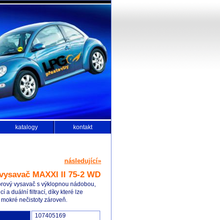
katalogy
kontakt
následující»
vysavač MAXXI II 75-2 WD
rový vysavač s výklopnou nádobou,
í a duální filtrací, díky které lze
 mokré nečistoty zároveň.
107405169