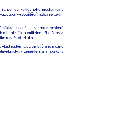
ze za pomoci výklopného mechanismu
yužít také
vypouštěcí hadici
na zadní
V základní ceně je zahrnuto veškeré
 a hubic. Jako volitelné příslušenství
ího množství tekutin.
ho vlastnostem a parametrům je možné
avebnictví, v zemědělství a jakékoliv