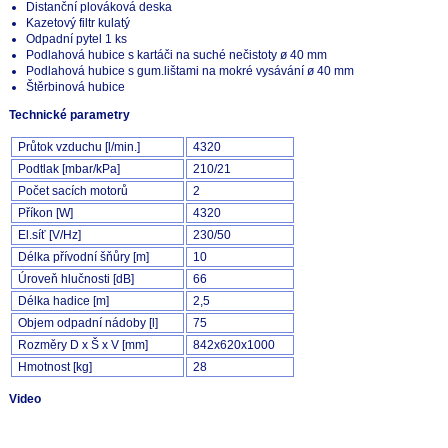
Distanční plováková deska
Kazetový filtr kulatý
Odpadní pytel 1 ks
Podlahová hubice s kartáči na suché nečistoty ø 40 mm
Podlahová hubice s gum.lištami na mokré vysávání ø 40 mm
Štěrbinová hubice
Technické parametry
Průtok vzduchu [l/min.]
4320
Podtlak [mbar/kPa]
210/21
Počet sacích motorů
2
Příkon [W]
4320
El.síť [V/Hz]
230/50
Délka přívodní šňůry [m]
10
Úroveň hlučnosti [dB]
66
Délka hadice [m]
2,5
Objem odpadní nádoby [l]
75
Rozměry D x Š x V [mm]
842x620x1000
Hmotnost [kg]
28
Video