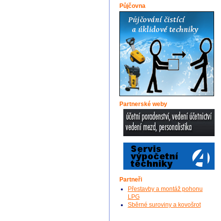
Půjčovna
Partnerské weby
Partneři
Přestavby a montáž pohonu
LPG
Sběrné suroviny a kovošrot