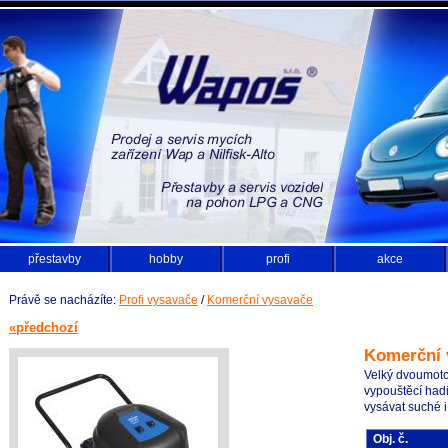
přestavby
hobby
profi
akce
Právě se nacházíte:
Profi vysavače
/
Komerční vysavače
«předchozí
Komerční 
Velký dvoumoto
vypouštěcí hadic
vysávat suché i
Obj. č.