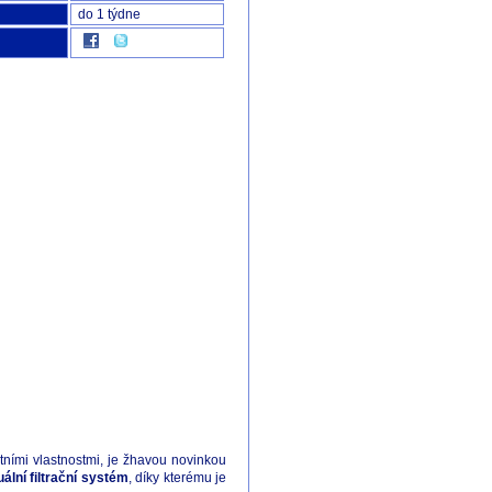
do 1 týdne
tními vlastnostmi,
je žhavou novinkou
uální filtrační systém
, díky kterému je