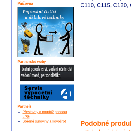
Půjčovna
C110, C115, C120, 
Partnerské weby
Partneři
Přestavby a montáž pohonu
LPG
Sběrné suroviny a kovošrot
Podobné produ