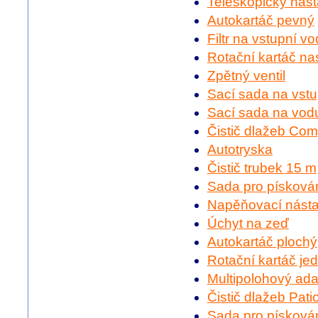
Teleskopický nás
Autokartáč pevný
Filtr na vstupní v
Rotační kartáč nas
Zpětný ventil
Sací sada na vst
Sací sada na vodu
Čistič dlažeb Com
Autotryska
Čistič trubek 15 m
Sada pro písková
Napěňovací nást
Úchyt na zeď
Autokartáč plochý
Rotační kartáč j
Multipolohový ada
Čistič dlažeb Pati
Sada pro písková