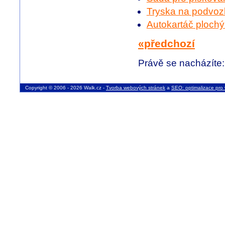
Tryska na podvoz
Autokartáč ploch
«předchozí
Právě se nacházíte
Copyright © 2006 - 2026 Walk.cz -
Tvorba webových stránek
a
SEO: optimalizace pro