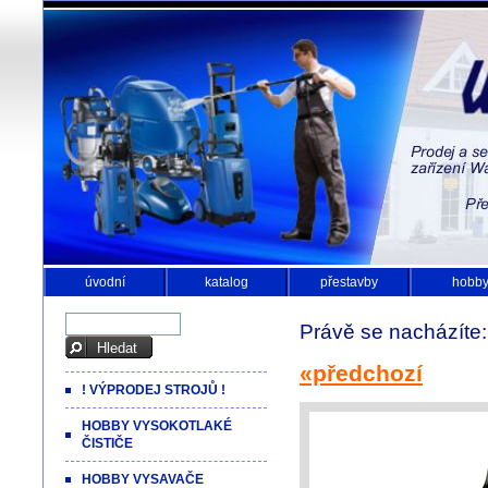
úvodní
katalog
přestavby
hobb
Právě se nacházíte
«předchozí
! VÝPRODEJ STROJŮ !
HOBBY VYSOKOTLAKÉ
ČISTIČE
HOBBY VYSAVAČE