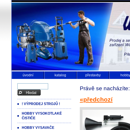
úvodní
katalog
přestavby
hobb
Právě se nacházíte
«předchozí
! VÝPRODEJ STROJŮ !
HOBBY VYSOKOTLAKÉ
ČISTIČE
HOBBY VYSAVAČE