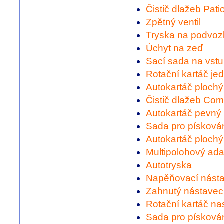
Čistič dlažeb Pati
Zpětný ventil
Tryska na podvoz
Úchyt na zeď
Sací sada na vst
Rotační kartáč j
Autokartáč ploch
Čistič dlažeb Com
Autokartáč pevný
Sada pro písková
Autokartáč plochý
Multipolohový ada
Autotryska
Napěňovací nást
Zahnutý nástavec
Rotační kartáč nas
Sada pro písková