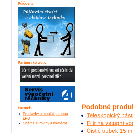
Půjčovna
Partnerské weby
Podobné produ
Partneři
Přestavby a montáž pohonu
Teleskopický nás
LPG
Filtr na vstupní v
Sběrné suroviny a kovošrot
Čistič trubek 15 m