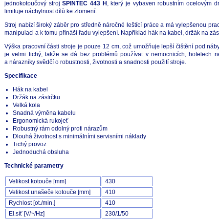
jednokotoučový stroj
SPINTEC 443 H
, který je vybaven robustním ocelovým d
limituje náchylnost dílů ke zlomení.
Stroj nabízí široký záběr pro středně náročné leštící práce a má vylepšenou pr
manipulaci a k tomu přináší řadu vylepšení. Například hák na kabel, držák na zás
Výška pracovní části stroje je pouze 12 cm, což umožňuje lepší čištění pod n
je velmi tichý, takže se dá bez problémů používat v nemocnicích, hotelech 
a nárazníky svědčí o robustnosti, životnosti a snadnosti použití stroje.
Specifikace
Hák na kabel
Držák na zástrčku
Velká kola
Snadná výměna kabelu
Ergonomická rukojeť
Robustný rám odolný proti nárazům
Dlouhá životnost s minimálními servisními náklady
Tichý provoz
Jednoduchá obsluha
Technické parametry
Velikost kotouče [mm]
430
Velikost unašeče kotouče [mm]
410
Rychlost [ot./min.]
410
El.síť [V/~/Hz]
230/1/50