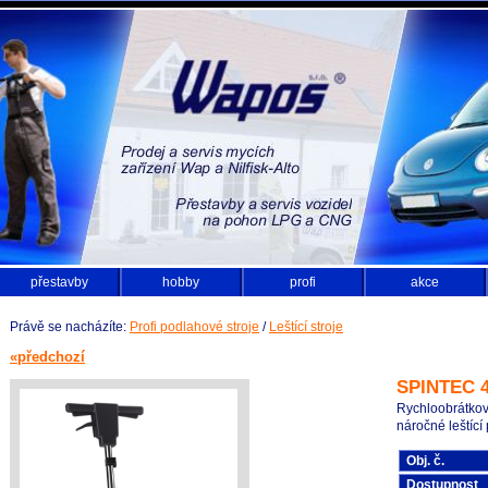
přestavby
hobby
profi
akce
Právě se nacházíte:
Profi podlahové stroje
/
Leštící stroje
«předchozí
SPINTEC 4
Rychloobrátkový
náročné leštící
Obj. č.
Dostupnost