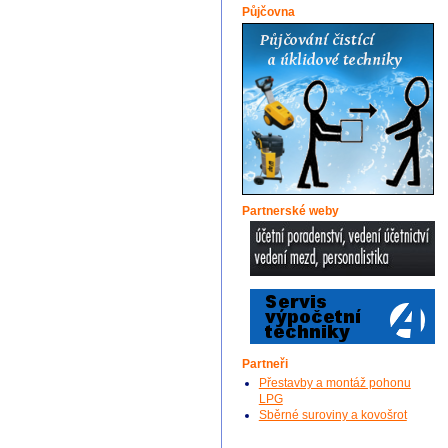
Půjčovna
Partnerské weby
Partneři
Přestavby a montáž pohonu
LPG
Sběrné suroviny a kovošrot