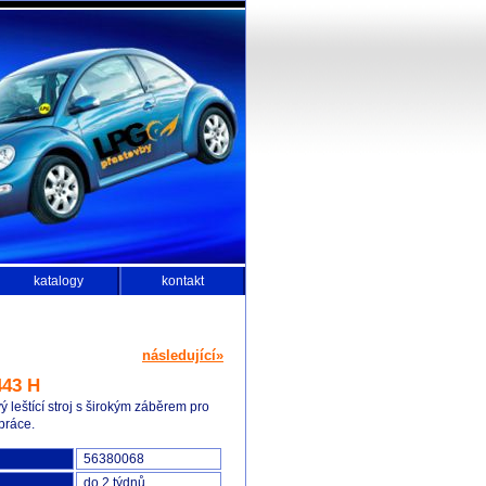
katalogy
kontakt
následující»
43 H
 leštící stroj s širokým záběrem pro
 práce.
56380068
do 2 týdnů