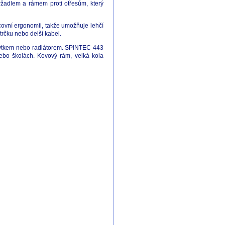
ržadlem a rámem proti otřesům, který
acovní ergonomii, takže umožňuje lehčí
trčku nebo delší kabel.
ábytkem nebo radiátorem. SPINTEC 443
nebo školách. Kovový rám, velká kola