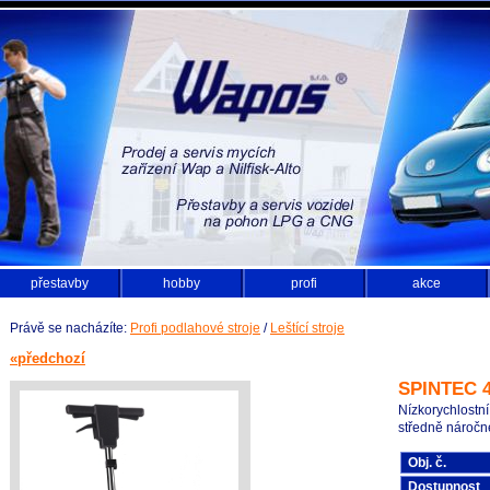
přestavby
hobby
profi
akce
Právě se nacházíte:
Profi podlahové stroje
/
Leštící stroje
«předchozí
SPINTEC 
Nízkorychlostní
středně náročné
Obj. č.
Dostupnost