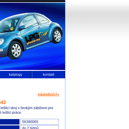
katalogy
kontakt
následující»
443
 leštící stroj s širokým záběrem pro
 leštící práce.
56380065
do 2 týdnů