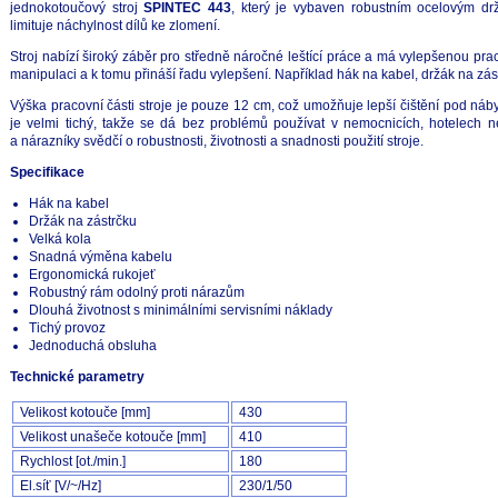
jednokotoučový stroj
SPINTEC 443
, který je vybaven robustním ocelovým dr
limituje náchylnost dílů ke zlomení.
Stroj nabízí široký záběr pro středně náročné leštící práce a má vylepšenou pr
manipulaci a k tomu přináší řadu vylepšení. Například hák na kabel, držák na zás
Výška pracovní části stroje je pouze 12 cm, což umožňuje lepší čištění pod n
je velmi tichý, takže se dá bez problémů používat v nemocnicích, hotelech 
a nárazníky svědčí o robustnosti, životnosti a snadnosti použití stroje.
Specifikace
Hák na kabel
Držák na zástrčku
Velká kola
Snadná výměna kabelu
Ergonomická rukojeť
Robustný rám odolný proti nárazům
Dlouhá životnost s minimálními servisními náklady
Tichý provoz
Jednoduchá obsluha
Technické parametry
Velikost kotouče [mm]
430
Velikost unašeče kotouče [mm]
410
Rychlost [ot./min.]
180
El.síť [V/~/Hz]
230/1/50