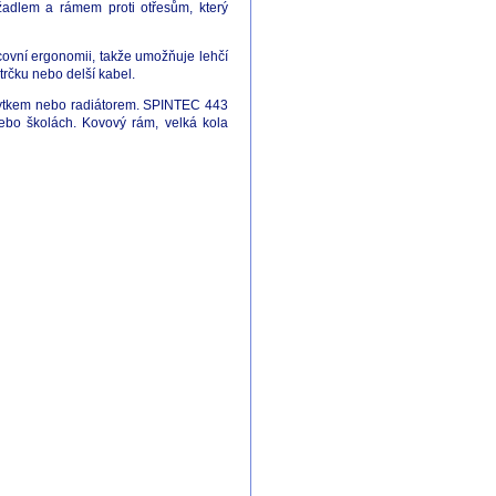
žadlem a rámem proti otřesům, který
acovní ergonomii, takže umožňuje lehčí
trčku nebo delší kabel.
ábytkem nebo radiátorem. SPINTEC 443
nebo školách. Kovový rám, velká kola