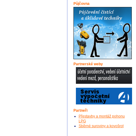
Půjčovna
Partnerské weby
Partneři
Přestavby a montáž pohonu
LPG
Sběrné suroviny a kovošrot