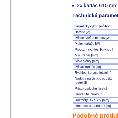
2x kartáč 610 mm
Technické paramet
2
Teoretický výkon [m
/hod.]
Baterie [V]
Příkon sacího motoru [W]
Motor kartáče [W]
Provozní rychlost [km/hod.]
Mycí záběr [mm]
Šířka stěrky [mm]
Přítlak kartáče [kg]
Rychlost kartáče [ot./min.]
Nádoba na čistící / použitý
roztok [l]
Průtok vzduchu [l/sek.]
Úroveň hlučnosti [dB]
Rozměry D x Š x V [mm]
Hmotnost s bateriemi [kg]
Podobné produ