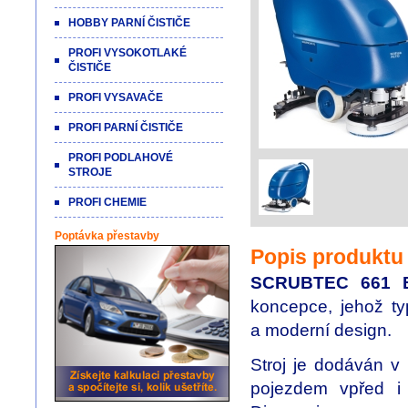
HOBBY PARNÍ ČISTIČE
PROFI VYSOKOTLAKÉ
ČISTIČE
PROFI VYSAVAČE
PROFI PARNÍ ČISTIČE
PROFI PODLAHOVÉ
STROJE
PROFI CHEMIE
Poptávka přestavby
Popis produktu
SCRUBTEC 661 
koncepce, jehož typ
a moderní design.
Stroj je dodáván v 
pojezdem vpřed i 