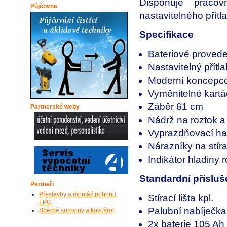
Disponuje prac
Půjčovna
nastavitelného přítl
Specifikace
Bateriové provede
Nastavitelný přítl
Moderní koncepc
Vyměnitelné kartá
Záběr 61 cm
Partnerské weby
Nádrž na roztok a 
Vyprazdňovací ha
Nárazníky na stíra
Indikátor hladiny 
Standardní přísluš
Partneři
Přestavby a montáž pohonu
Stírací lišta kpl.
LPG
Palubní nabíječka
Sběrné suroviny a kovošrot
2x baterie 105 Ah