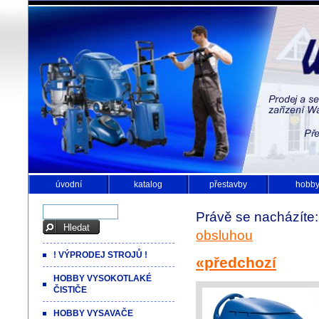
úvodní
katalog
přestavby
hobb
Právě se nacházíte
obsluhou
! VÝPRODEJ STROJŮ !
«předchozí
HOBBY VYSOKOTLAKÉ
ČISTIČE
HOBBY VYSAVAČE