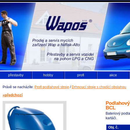
přestavby
hobby
profi
akce
Právě se nacházíte:
Profi podlahové stroje
/
Drhnoucí stroje s chodící obsluhou
«předchozí
Podlahový
BCL
Bateriový podl
kartáči.
Obj. č.