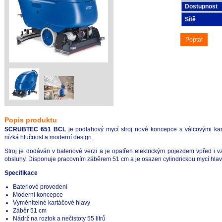
Dostupnost
Sítě
Poptat
Popis produktu
SCRUBTEC 651 BCL
je podlahový mycí stroj nové koncepce s válcovými kartá
nízká hlučnost a moderní design.
Stroj je dodáván v bateriové verzi a je opatřen elektrickým pojezdem vpřed i v
obsluhy. Disponuje pracovním záběrem 51 cm a je osazen cylindrickou mycí hlav
Specifikace
Bateriové provedení
Moderní koncepce
Vyměnitelné kartáčové hlavy
Záběr 51 cm
Nádrž na roztok a nečistoty 55 litrů