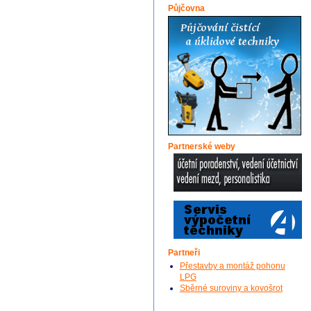
Půjčovna
Partnerské weby
Partneři
Přestavby a montáž pohonu
LPG
Sběrné suroviny a kovošrot