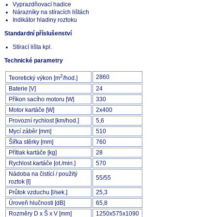
Vyprazdňovací hadice
Nárazníky na stíracích lištách
Indikátor hladiny roztoku
Standardní příslušenství
Stírací lišta kpl.
Technické parametry
2
2860
Teoretický výkon [m
/hod.]
Baterie [V]
24
Příkon sacího motoru [W]
330
Motor kartáče [W]
2x400
Provozní rychlost [km/hod.]
5,6
Mycí záběr [mm]
510
Šířka stěrky [mm]
760
Přítlak kartáče [kg]
28
Rychlost kartáče [ot./min.]
570
Nádoba na čistící / použitý
55/55
roztok [l]
Průtok vzduchu [l/sek.]
25,3
Úroveň hlučnosti [dB]
65,8
Rozměry D x Š x V [mm]
1250x575x1090