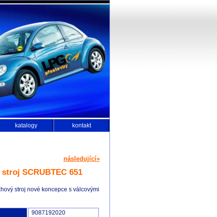
katalogy
kontakt
následující»
 stroj SCRUBTEC 651
ahový stroj nové koncepce s válcovými
9087192020