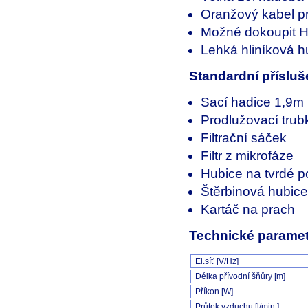
Oranžový kabel p
Možné dokoupit HE
Lehká hliníková h
Standardní přísluš
Sací hadice 1,9m
Prodlužovací trub
Filtrační sáček
Filtr z mikrofáze
Hubice na tvrdé p
Štěrbinová hubice
Kartáč na prach
Technické paramet
El.síť [V/Hz]
Délka přívodní šňůry [m]
Příkon [W]
Průtok vzduchu [l/min.]