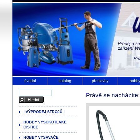
úvodní
katalog
přestavby
hobb
Právě se nacházíte
! VÝPRODEJ STROJŮ !
HOBBY VYSOKOTLAKÉ
ČISTIČE
HOBBY VYSAVAČE