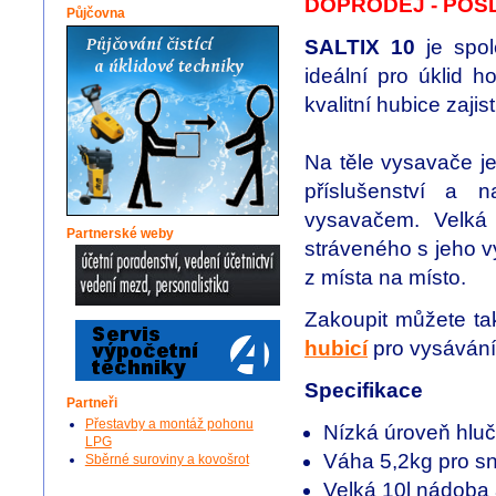
DOPRODEJ - POS
Půjčovna
SALTIX 10
je spol
ideální pro úklid 
kvalitní hubice zajis
Na těle vysavače j
příslušenství a 
vysavačem. Velká
Partnerské weby
stráveného s jeho 
z místa na místo.
Zakoupit můžete t
hubicí
pro vysávání
Specifikace
Partneři
Přestavby a montáž pohonu
Nízká úroveň hluč
LPG
Váha 5,2kg pro s
Sběrné suroviny a kovošrot
Velká 10l nádoba 