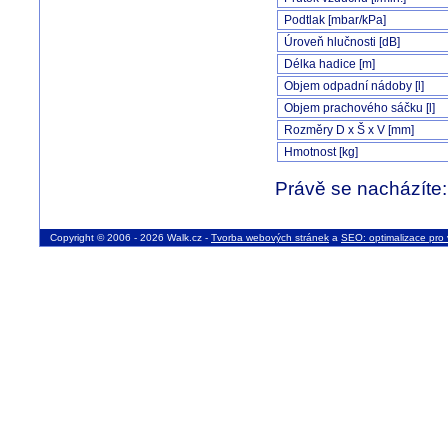
Podtlak [mbar/kPa]
Úroveň hlučnosti [dB]
Délka hadice [m]
Objem odpadní nádoby [l]
Objem prachového sáčku [l]
Rozměry D x Š x V [mm]
Hmotnost [kg]
Právě se nacházíte
Copyright © 2006 - 2026 Walk.cz -
Tvorba webových stránek
a
SEO: optimalizace pro