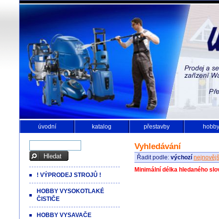
úvodní
katalog
přestavby
hobb
Vyhledávání
Řadit podle:
výchozí
nejnovějš
Minimální délka hledaného slo
! VÝPRODEJ STROJŮ !
HOBBY VYSOKOTLAKÉ
ČISTIČE
HOBBY VYSAVAČE