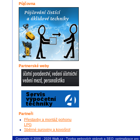
Půjčovna
Partnerské weby
Partneři
Přestavby a montáž pohonu
LPG
Sběrné suroviny a kovošrot
Copyright © 2006 - 2026 Walk.cz -
Tvorba webových stránek
a
SEO: optimalizace pro