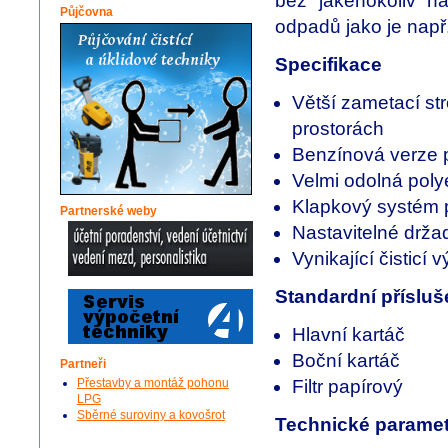
bez jakéhokoliv n
Půjčovna
odpadů jako je např.
Specifikace
Větší zametací stro
prostorách
Benzínová verze pr
Velmi odolná polye
Klapkový systém p
Partnerské weby
Nastavitelné drža
Vynikající čisticí 
Standardní přísluš
Hlavní kartáč
Boční kartáč
Partneři
Přestavby a montáž pohonu
Filtr papírový
LPG
Sběrné suroviny a kovošrot
Technické paramet