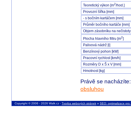
2
Teoretický výkon [m
/hod.]
Provozní šířka [mm]
- s bočním kartáčem [mm]
Průměr bočního kartáče [mm]
Objem zásobníku na nečistoty 
2
Plocha hlavního filtru [m
]
Palivová nádrž [l]
Benzínový pohon [kW]
Pracovní rychlost [km/h]
Rozměry D x Š x V [mm]
Hmotnost [kg]
Právě se nacházíte
obsluhou
Copyright © 2006 - 2026 Walk.cz -
Tvorba webových stránek
a
SEO: optimalizace pro