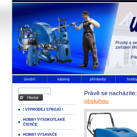
úvodní
katalog
přestavby
hobb
Právě se nacházíte
obsluhou
! VÝPRODEJ STROJŮ !
HOBBY VYSOKOTLAKÉ
ČISTIČE
HOBBY VYSAVAČE