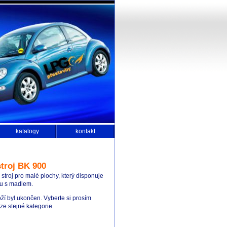
katalogy
kontakt
troj BK 900
stroj pro malé plochy, který disponuje
u s madlem.
ží byl ukončen. Vyberte si prosím
e stejné kategorie.