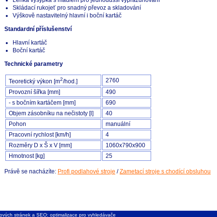
Skládací rukojeť pro snadný převoz a skladování
Výškově nastavitelný hlavní i boční kartáč
Standardní příslušenství
Hlavní kartáč
Boční kartáč
Technické parametry
2
2760
Teoretický výkon [m
/hod.]
Provozní šířka [mm]
490
- s bočním kartáčem [mm]
690
Objem zásobníku na nečistoty [l]
40
Pohon
manuální
Pracovní rychlost [km/h]
4
Rozměry D x Š x V [mm]
1060x790x900
Hmotnost [kg]
25
Právě se nacházíte:
Profi podlahové stroje
/
Zametací stroje s chodící obsluhou
ových stránek
a
SEO: optimalizace pro vyhledávače