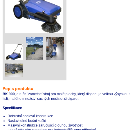
Popis produktu
BK 900
je ruční zametací stroj pro malé plochy, který disponuje velkou výsypkou
listí, malého množství suchých nečistot či cigaret.
Specifikace
Robustní ocelová konstrukce
Nastavitelné boční koště
Masivní konstrukce zaručující dlouhou životnost
Lehká výsypka s madlem pro jednodušší vyprazdňování