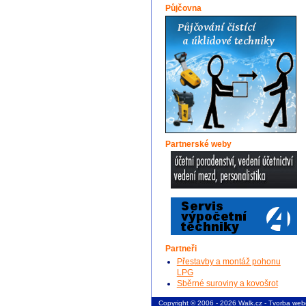
Půjčovna
Partnerské weby
Partneři
Přestavby a montáž pohonu
LPG
Sběrné suroviny a kovošrot
Copyright © 2006 - 2026 Walk.cz -
Tvorba web