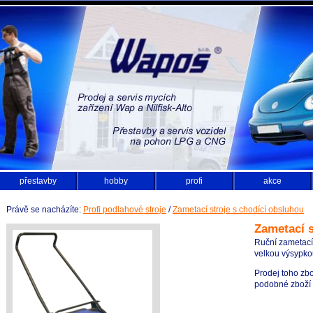
přestavby
hobby
profi
akce
Právě se nacházíte:
Profi podlahové stroje
/
Zametací stroje s chodící obsluhou
Zametací s
Ruční zametací 
velkou výsypko
Prodej toho zbo
podobné zboží z