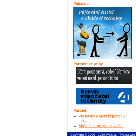
Půjčovna
Partnerské weby
Partneři
Přestavby a montáž pohonu
LPG
Sběrné suroviny a kovošrot
Copyright © 2006 - 2026 Walk.cz -
Tvorba web