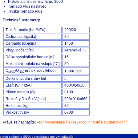
Pistole a příslušenství Ergo 3000
Tornado Plus nástavec
Tryska Tornado Plus
Technické parametry
Tlak čerpadla [bar/MPa]
200/20
Čistící síla [kg/síla]
7,5
Čerpadlo [ot./min.]
1450
Písty / počet pístů
keramické / 3
Délka vysokotlaké hadice [m]
15
Maximální teplota na vstupu [°C]
50
Q
/Q
průtok vody [l/hod]
1390/1320
MAX
IEC
Délka přívodní šňůry [m]
5
El.síť [V/~/Hz/A]
400/3/50/16
Příkon motoru [W]
8100
Rozměry D x Š x V [mm]
900x910x660
Hmotnost [kg]
86
Velikost trysky
0700
Právě se nacházíte:
Profi vysokotlaké čističe
/
Mobilní čističe studenovodní
ových stránek
a
SEO: optimalizace pro vyhledávače