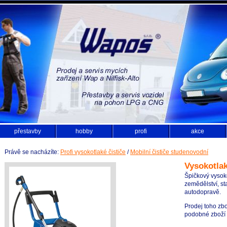
přestavby
hobby
profi
akce
Právě se nacházíte:
Profi vysokotlaké čističe
/
Mobilní čističe studenovodní
Vysokotla
Špičkový vysok
zemědělství, sta
autodopravě.
Prodej toho zbo
podobné zboží z