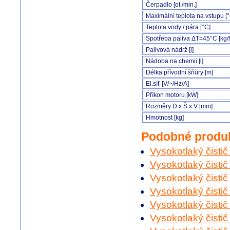
Čerpadlo [ot./min.]
Maximální teplota na vstupu [
Teplota vody / pára [°C]
Spotřeba paliva ΔT=45°C [kg/
Palivová nádrž [l]
Nádoba na chemii [l]
Délka přívodní šňůry [m]
El.síť [V/~/Hz/A]
Příkon motoru [kW]
Rozměry D x Š x V [mm]
Hmotnost [kg]
Podobné produ
Vysokotlaký čist
Vysokotlaký čist
Vysokotlaký čist
Vysokotlaký čist
Vysokotlaký čisti
Vysokotlaký čisti