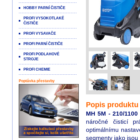
HOBBY PARNÍ ČISTIČE
PROFI VYSOKOTLAKÉ
ČISTIČE
PROFI VYSAVAČE
PROFI PARNÍ ČISTIČE
PROFI PODLAHOVÉ
STROJE
PROFI CHEMIE
Poptávka přestavby
Popis produktu
MH 5M - 210/110
náročné čisticí p
optimálnímu nastav
segmenty jako jsou 