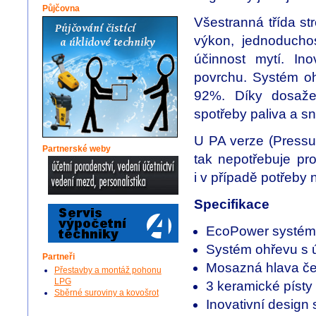
Půjčovna
Všestranná třída s
výkon, jednoduchos
účinnost mytí. In
povrchu. Systém o
92%. Díky dosaže
spotřeby paliva a s
U PA verze (Pressur
Partnerské weby
tak nepotřebuje pr
i v případě potřeby
Specifikace
EcoPower systém
Systém ohřevu s ú
Partneři
Mosazná hlava če
Přestavby a montáž pohonu
LPG
3 keramické písty
Sběrné suroviny a kovošrot
Inovativní design