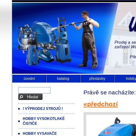
úvodní
katalog
přestavby
hobb
Právě se nacházíte
«předchozí
! VÝPRODEJ STROJŮ !
HOBBY VYSOKOTLAKÉ
ČISTIČE
HOBBY VYSAVAČE