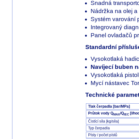
Snadná transporto
Nádržka na olej a
Systém varování př
Integrovaný diagn
Panel ovladačů p
Standardní přísluš
Vysokotlaká had
Navíjecí buben n
Vysokotlaká pisto
Mycí nástavec Tor
Technické paramet
Tlak čerpadla [bar/MPa]
Průtok vody
Q
/Q
[l/ho
MAX
IEC
Čistící síla [kg/síla]
Typ čerpadla
Písty / počet pístů