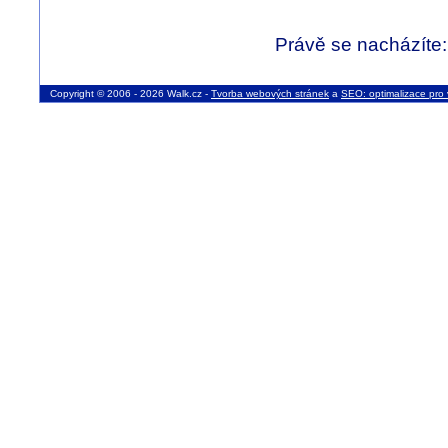
Právě se nacházíte
Copyright © 2006 - 2026 Walk.cz -
Tvorba webových stránek
a
SEO: optimalizace pro