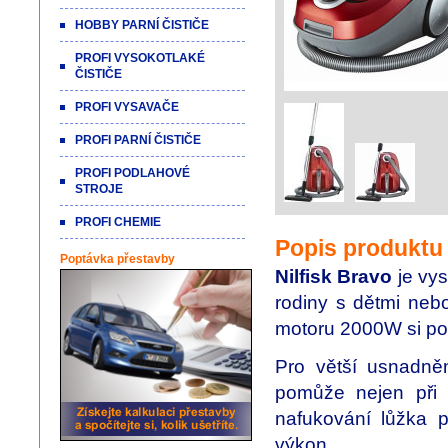
HOBBY PARNÍ ČISTIČE
PROFI VYSOKOTLAKÉ
ČISTIČE
PROFI VYSAVAČE
PROFI PARNÍ ČISTIČE
PROFI PODLAHOVÉ
STROJE
PROFI CHEMIE
Popis produktu
Poptávka přestavby
Nilfisk Bravo
je vys
rodiny s dětmi ne
motoru 2000W si por
Pro větší usnadněn
pomůže nejen při l
nafukování lůžka p
výkon.