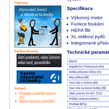
Půjčovna
Specifikace
Výkonný motor
Funkce foukání
HEPA filtr
XL velikost pytlů
Integrované přísl
Technické paramet
Partnerské weby
Barva
Napětí [V] / Frekvence [Hz]
Délka přívodní šňůry [m]
Max.příkon [W]
Sací síla u motoru [W]
Sací síla na konci trubky [W]
Partneři
Přestavby a montáž pohonu
Sběr prachu [% IEC 312]
LPG
Průtok vzduchu [l/sek.]
Sběrné suroviny a kovošrot
Podtlak [kPa]