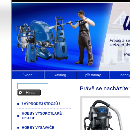
úvodní
katalog
přestavby
hobb
Právě se nacházíte
! VÝPRODEJ STROJŮ !
HOBBY VYSOKOTLAKÉ
ČISTIČE
HOBBY VYSAVAČE