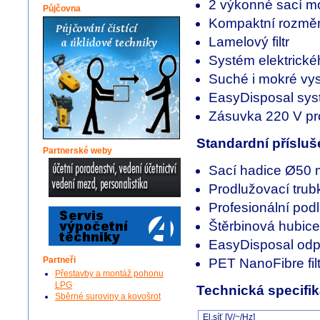
2 výkonné sací m
Půjčovna
Kompaktní rozmě
Lamelový filtr
Systém elektrick
Suché i mokré vy
EasyDisposal sys
Zásuvka 220 V pro 
Standardní přísluš
Partnerské weby
Sací hadice Ø50 
Prodlužovací trub
Profesionální po
Štěrbinová hubice
EasyDisposal odp
Partneři
PET NanoFibre fi
Přestavby a montáž pohonu
LPG
Technická specifi
Sběrné suroviny a kovošrot
El.síť [V/~/Hz]