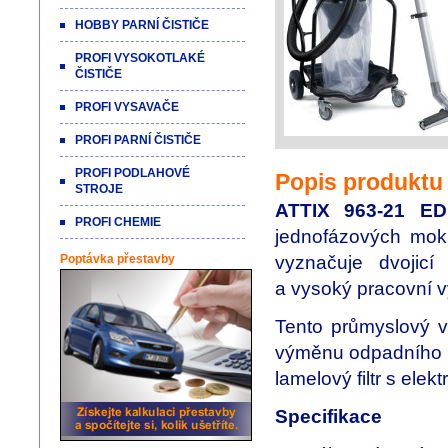
HOBBY PARNÍ ČISTIČE
PROFI VYSOKOTLAKÉ
ČISTIČE
PROFI VYSAVAČE
PROFI PARNÍ ČISTIČE
PROFI PODLAHOVÉ
Popis produktu
STROJE
ATTIX 963-21 E
PROFI CHEMIE
jednofázových mok
vyznačuje dvojicí
Poptávka přestavby
a vysoký pracovní 
Tento průmyslový vy
výměnu odpadního py
lamelový filtr s el
Specifikace