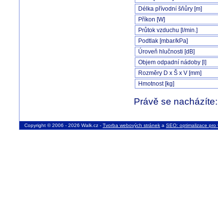
Délka přívodní šňůry [m]
Příkon [W]
Průtok vzduchu [l/min.]
Podtlak [mbar/kPa]
Úroveň hlučnosti [dB]
Objem odpadní nádoby [l]
Rozměry D x Š x V [mm]
Hmotnost [kg]
Právě se nacházíte
Copyright © 2006 - 2026 Walk.cz -
Tvorba webových stránek
a
SEO: optimalizace pro