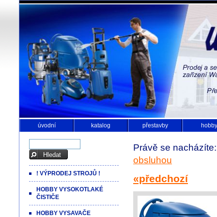
úvodní
katalog
přestavby
hobb
Právě se nacházíte
obsluhou
! VÝPRODEJ STROJŮ !
«předchozí
HOBBY VYSOKOTLAKÉ
ČISTIČE
HOBBY VYSAVAČE