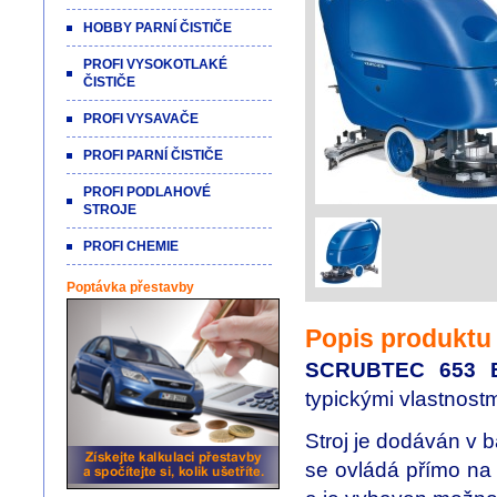
HOBBY PARNÍ ČISTIČE
PROFI VYSOKOTLAKÉ
ČISTIČE
PROFI VYSAVAČE
PROFI PARNÍ ČISTIČE
PROFI PODLAHOVÉ
STROJE
PROFI CHEMIE
Poptávka přestavby
Popis produktu
SCRUBTEC 653 
typickými vlastnost
Stroj je dodáván v b
se ovládá přímo na