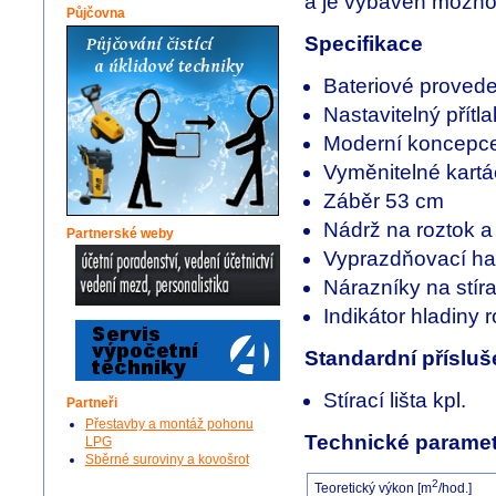
a je vybaven možnost
Půjčovna
Specifikace
Bateriové provede
Nastavitelný přítl
Moderní koncepc
Vyměnitelné kartá
Záběr 53 cm
Nádrž na roztok a 
Partnerské weby
Vyprazdňovací ha
Nárazníky na stíra
Indikátor hladiny 
Standardní přísluš
Stírací lišta kpl.
Partneři
Přestavby a montáž pohonu
Technické paramet
LPG
Sběrné suroviny a kovošrot
2
Teoretický výkon [m
/hod.]