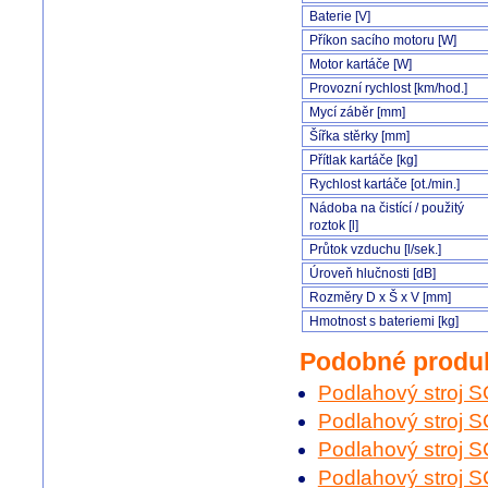
Baterie [V]
Příkon sacího motoru [W]
Motor kartáče [W]
Provozní rychlost [km/hod.]
Mycí záběr [mm]
Šířka stěrky [mm]
Přítlak kartáče [kg]
Rychlost kartáče [ot./min.]
Nádoba na čistící / použitý
roztok [l]
Průtok vzduchu [l/sek.]
Úroveň hlučnosti [dB]
Rozměry D x Š x V [mm]
Hmotnost s bateriemi [kg]
Podobné produ
Podlahový stroj
Podlahový stroj
Podlahový stroj
Podlahový stroj