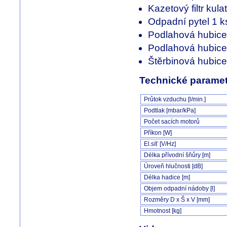
Kazetový filtr kula
Odpadní pytel 1 k
Podlahová hubice 
Podlahová hubice
Štěrbinová hubice
Technické paramet
Průtok vzduchu [l/min.]
Podtlak [mbar/kPa]
Počet sacích motorů
Příkon [W]
El.síť [V/Hz]
Délka přívodní šňůry [m]
Úroveň hlučnosti [dB]
Délka hadice [m]
Objem odpadní nádoby [l]
Rozměry D x Š x V [mm]
Hmotnost [kg]