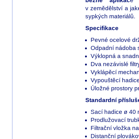
běžné aplikac
e 
v zemědělství a jak
sypkých materiálů.
Specifikace
Pevné ocelové dr
Odpadní nádoba s 
Výklopná a snadn
Dva nezávislé fil
Vyklápěcí mechan
Vypouštěcí hadice
Úložné prostory pr
Standardní přísluš
Sací hadice ø 40
Prodlužovací trub
Filtrační vložka n
Distanční plovák