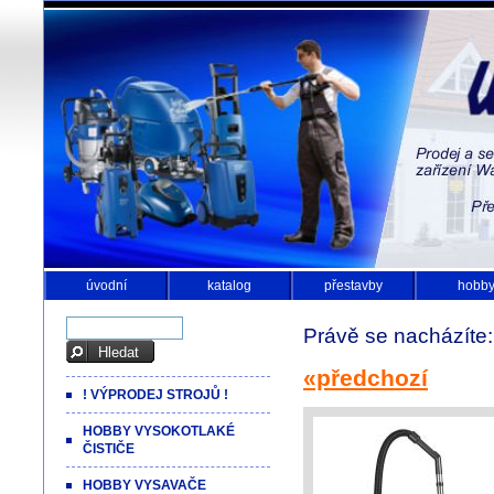
úvodní
katalog
přestavby
hobb
Právě se nacházíte
«předchozí
! VÝPRODEJ STROJŮ !
HOBBY VYSOKOTLAKÉ
ČISTIČE
HOBBY VYSAVAČE