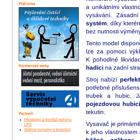
Půjčovna
a unikátními vlastno
vysávání. Zásadn
systém
, díky kter
bez nutnosti výměny 
Tento model dispon
lze za pomoci výk
K pohodlné likvida
Partnerské weby
hadici
na zadní str
Stroj nabízí
perfek
potřebné příslušens
trubek a hubic. J
pojezdovou hubic
tekutin.
Partneři
Přestavby a montáž pohonu
Vysavač je primárně
LPG
Sběrné suroviny a kovošrot
k jeho vlastnostem