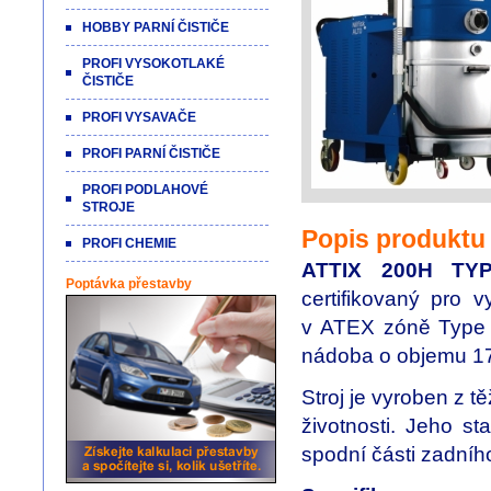
HOBBY PARNÍ ČISTIČE
PROFI VYSOKOTLAKÉ
ČISTIČE
PROFI VYSAVAČE
PROFI PARNÍ ČISTIČE
PROFI PODLAHOVÉ
STROJE
Popis produktu
PROFI CHEMIE
ATTIX 200H TY
Poptávka přestavby
certifikovaný pro
v ATEX zóně Type 
nádoba o objemu 175
Stroj
je vyroben z
t
životnosti. Jeho
sta
spodní části
zadníh