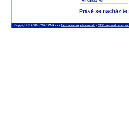
Hmotnost [kg]
Právě se nacházíte
Copyright © 2006 - 2026 Walk.cz -
Tvorba webových stránek
a
SEO: optimalizace pro