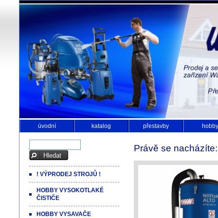
úvodní
katalog
přestavby
hobb
Právě se nacházíte
! VÝPRODEJ STROJŮ !
HOBBY VYSOKOTLAKÉ
ČISTIČE
HOBBY VYSAVAČE