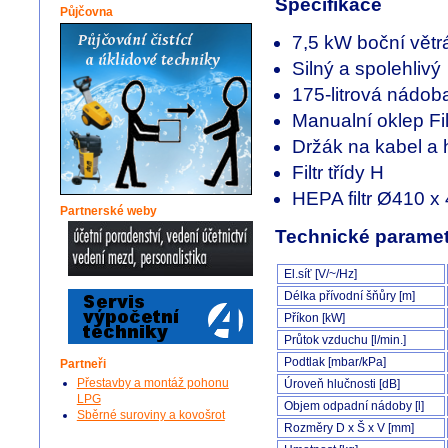
Specifikace
Půjčovna
7,5 kW boční větr
Silný a spolehlivý
175-litrová nádob
Manualní oklep Fil
Držák na kabel a 
Filtr třídy H
HEPA filtr Ø410 
Partnerské weby
Technické paramet
El.síť [V/~/Hz]
Délka přívodní šňůry [m]
Příkon [kW]
Průtok vzduchu [l/min.]
Podtlak [mbar/kPa]
Partneři
Přestavby a montáž pohonu
Úroveň hlučnosti [dB]
LPG
Objem odpadní nádoby [l]
Sběrné suroviny a kovošrot
Rozměry D x Š x V [mm]