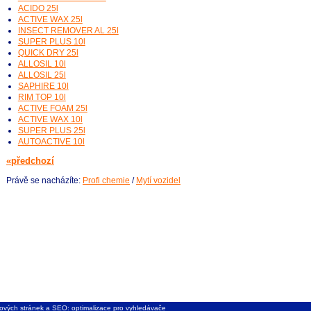
ACIDO 25l
ACTIVE WAX 25l
INSECT REMOVER AL 25l
SUPER PLUS 10l
QUICK DRY 25l
ALLOSIL 10l
ALLOSIL 25l
SAPHIRE 10l
RIM TOP 10l
ACTIVE FOAM 25l
ACTIVE WAX 10l
SUPER PLUS 25l
AUTOACTIVE 10l
«předchozí
Právě se nacházíte:
Profi chemie
/
Mytí vozidel
ových stránek
a
SEO: optimalizace pro vyhledávače