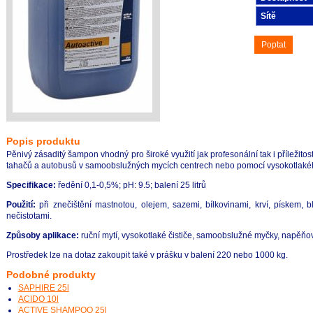
Sítě
Poptat
Popis produktu
Pěnivý zásaditý šampon vhodný pro široké využití jak profesonální tak i příležito
tahačů a autobusů v samoobslužných mycích centrech nebo pomocí vysokotlakéh
Specifikace:
ředění 0,1-0,5%; pH: 9.5; balení 25 litrů
Použití:
při znečištění mastnotou, olejem, sazemi, bílkovinami, krví, pískem, 
nečistotami.
Způsoby aplikace:
ruční mytí, vysokotlaké čističe, samoobslužné myčky, napěňov
Prostředek lze na dotaz zakoupit také v prášku v balení 220 nebo 1000 kg.
Podobné produkty
SAPHIRE 25l
ACIDO 10l
ACTIVE SHAMPOO 25l