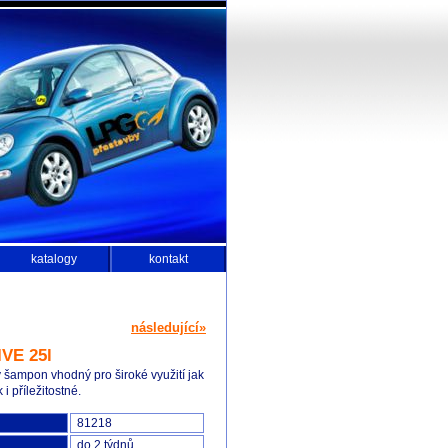
katalogy
kontakt
následující»
VE 25l
 šampon vhodný pro široké využití jak
 i příležitostné.
81218
do 2 týdnů