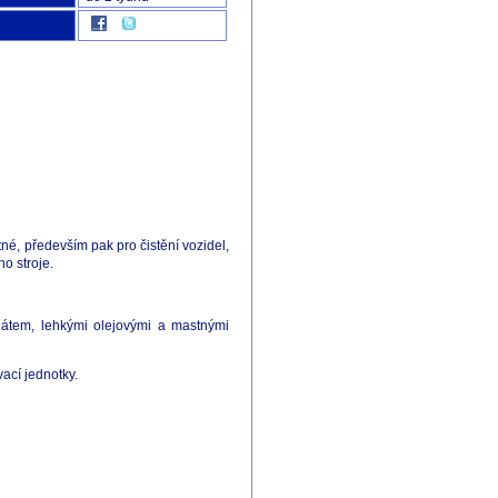
stné, především pak
pro čistění vozidel,
o stroje.
blátem, lehkými olejovými a mastnými
ací jednotky.