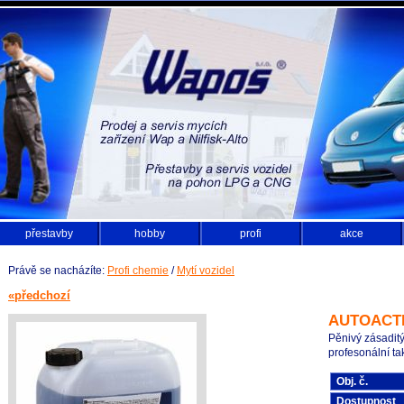
přestavby
hobby
profi
akce
Právě se nacházíte:
Profi chemie
/
Mytí vozidel
«předchozí
AUTOACTI
Pěnivý zásaditý
profesonální tak
Obj. č.
Dostupnost