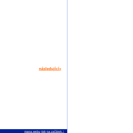
následující»
mapa webu
tisk
na začátek ↑