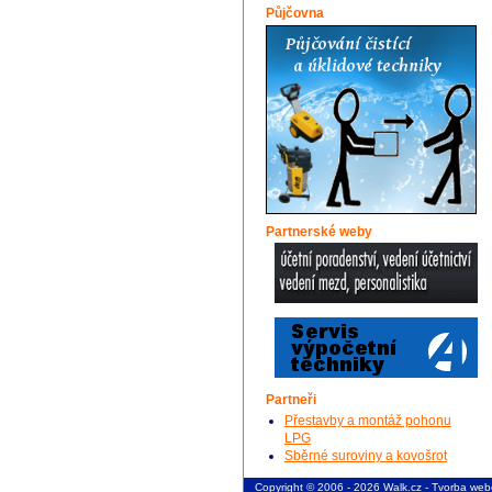
Půjčovna
Partnerské weby
Partneři
Přestavby a montáž pohonu
LPG
Sběrné suroviny a kovošrot
Copyright © 2006 - 2026 Walk.cz -
Tvorba web