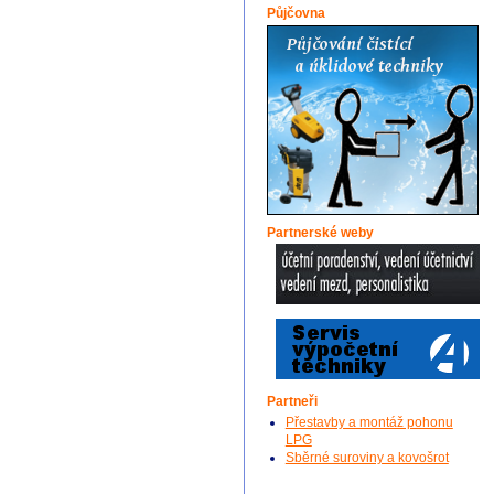
Půjčovna
Partnerské weby
Partneři
Přestavby a montáž pohonu
LPG
Sběrné suroviny a kovošrot