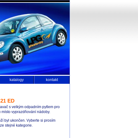
katalogy
kontakt
-21 ED
avač s velkým odpadním pytlem pro
 místo vyprazdňování nádoby.
ží byl ukončen. Vyberte si prosím
e stejné kategorie.