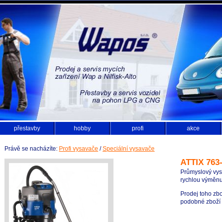
přestavby
hobby
profi
akce
Právě se nacházíte:
Profi vysavače
/
Speciální vysavače
ATTIX 763
Průmyslový vys
rychlou výměnu
Prodej toho zbo
podobné zboží z