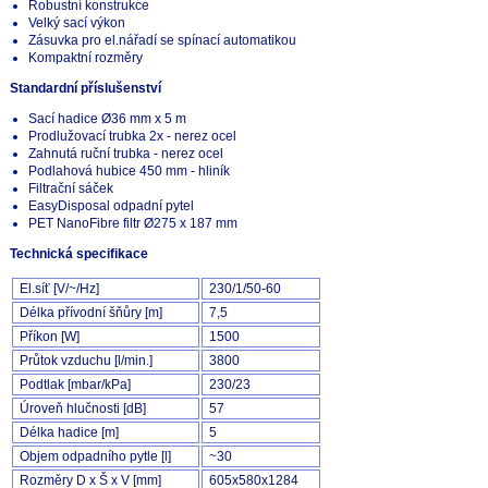
Robustní konstrukce
Velký sací výkon
Zásuvka pro el.nářadí se spínací automatikou
Kompaktní rozměry
Standardní příslušenství
Sací hadice Ø36 mm x 5 m
Prodlužovací trubka 2x - nerez ocel
Zahnutá ruční trubka - nerez ocel
Podlahová hubice 450 mm - hliník
Filtrační sáček
EasyDisposal odpadní pytel
PET NanoFibre filtr Ø275 x 187 mm
Technická specifikace
El.síť [V/~/Hz]
230/1/50-60
Délka přívodní šňůry [m]
7,5
Příkon [W]
1500
Průtok vzduchu [l/min.]
3800
Podtlak [mbar/kPa]
230/23
Úroveň hlučnosti [dB]
57
Délka hadice [m]
5
Objem odpadního pytle [l]
~30
Rozměry D x Š x V [mm]
605x580x1284