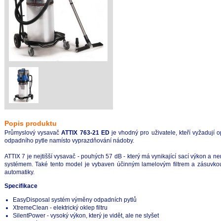
Popis produktu
Průmyslový vysavač
ATTIX 763-21 ED
je vhodný pro uživatele, kteří vyžadují 
odpadního pytle namísto vyprazdňování nádoby.
ATTIX 7 je nejtišší vysavač - pouhých 57 dB - který má vynikající sací výkon a
systémem. Také tento model je vybaven účinným lamelovým filtrem a zásuvkou 
automatiky.
Specifikace
EasyDisposal systém výměny odpadních pytlů
XtremeClean - elektrický oklep filtru
SilentPower - vysoký výkon, který je vidět, ale ne slyšet