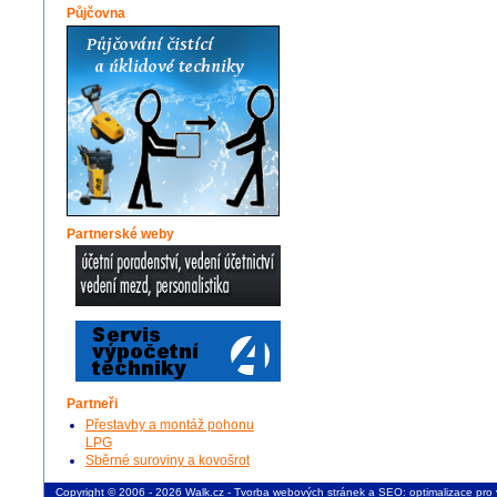
Půjčovna
Partnerské weby
Partneři
Přestavby a montáž pohonu
LPG
Sběrné suroviny a kovošrot
Copyright © 2006 - 2026 Walk.cz -
Tvorba webových stránek
a
SEO: optimalizace pro