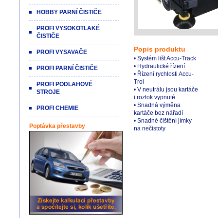
HOBBY PARNÍ ČISTIČE
PROFI VYSOKOTLAKÉ
ČISTIČE
Popis produktu
PROFI VYSAVAČE
• Systém lišt Accu-Track
• Hydraulické řízení
PROFI PARNÍ ČISTIČE
• Řízení rychlosti Accu-
Trol
PROFI PODLAHOVÉ
• V neutrálu jsou kartáče
STROJE
i roztok vypnuté
• Snadná výměna
PROFI CHEMIE
kartáče bez nářadí
• Snadné čištění jímky
Poptávka přestavby
na nečistoty