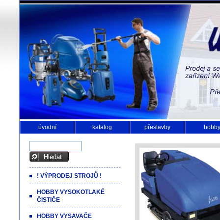
úvodní
katalog
přestavby
hobb
! VÝPRODEJ STROJŮ !
HOBBY VYSOKOTLAKÉ
ČISTIČE
HOBBY VYSAVAČE