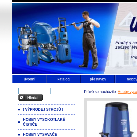
úvodní
katalog
přestavby
hobb
Právě se nacházíte:
Hobby vys
! VÝPRODEJ STROJŮ !
HOBBY VYSOKOTLAKÉ
ČISTIČE
HOBBY VYSAVAČE