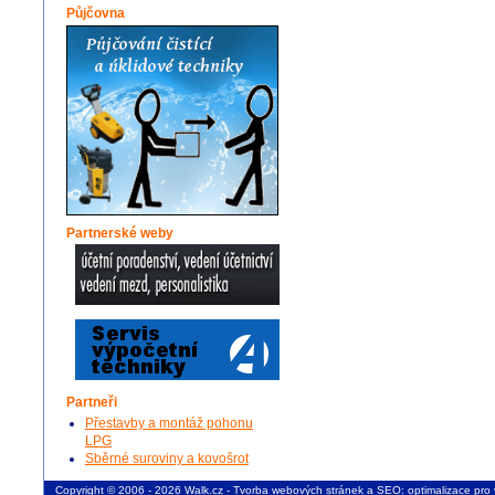
Půjčovna
Partnerské weby
Partneři
Přestavby a montáž pohonu
LPG
Sběrné suroviny a kovošrot
Copyright © 2006 - 2026 Walk.cz -
Tvorba webových stránek
a
SEO: optimalizace pro