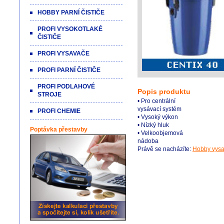
HOBBY PARNÍ ČISTIČE
PROFI VYSOKOTLAKÉ
ČISTIČE
PROFI VYSAVAČE
PROFI PARNÍ ČISTIČE
PROFI PODLAHOVÉ
Popis produktu
STROJE
• Pro centrální
vysávací systém
PROFI CHEMIE
• Vysoký výkon
• Nízký hluk
Poptávka přestavby
• Velkoobjemová
nádoba
Právě se nacházíte:
Hobby vys