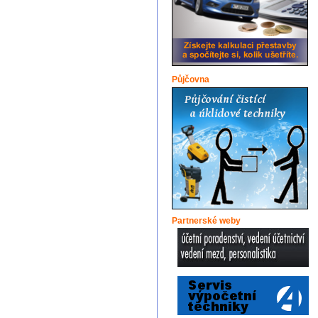
Půjčovna
Partnerské weby