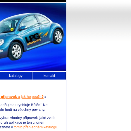
katalogy
kontakt
přípravek a jak ho použít?
»
adňuje a urychluje čištění. Ne
ale hodí na všechny povrchy.
 vybrat vhodný přípravek, jaké zvolit
 druh aplikace je ten či onen
leznete v
tomto přehledném katalogu
.