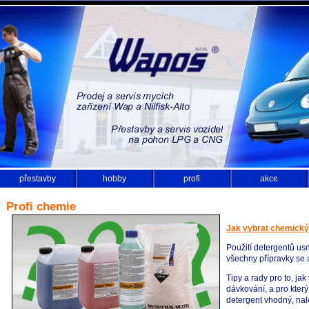
přestavby
hobby
profi
akce
Profi chemie
Jak vybrat chemický 
Použití detergentů usn
všechny přípravky se 
Tipy a rady pro to, jak
dávkování, a pro který
detergent vhodný, na