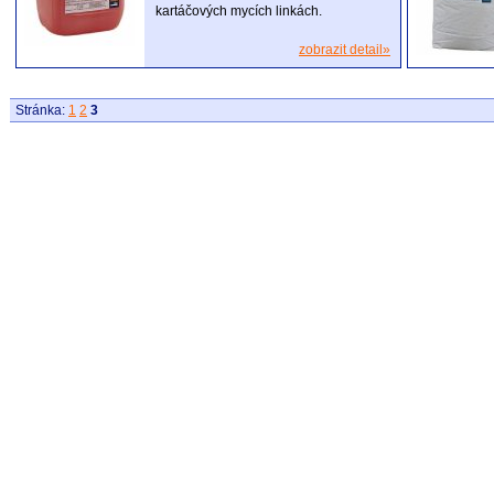
kartáčových mycích linkách.
zobrazit detail»
Stránka:
1
2
3