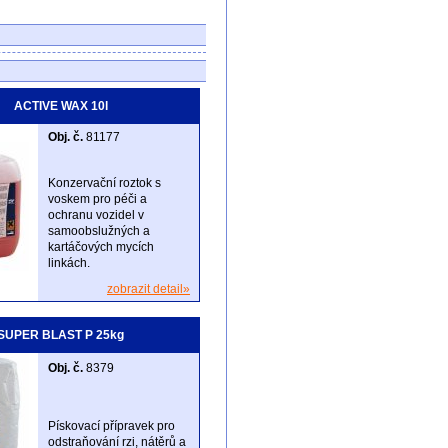
ACTIVE WAX 10l
Obj. č.
81177
Konzervační roztok s
voskem pro péči a
ochranu vozidel v
samoobslužných a
kartáčových mycích
linkách.
zobrazit detail»
SUPER BLAST P 25kg
Obj. č.
8379
Pískovací přípravek pro
odstraňování rzi, nátěrů a