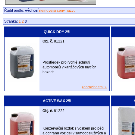
Řadit podle:
výchozí
nejnovější
ceny
názvu
Stránka:
1
2
3
QUICK DRY 25l
Obj. č.
81221
Prostředek pro rychlé schnutí
automobilů v kartáčových mycích
boxech.
zobrazit detail»
ACTIVE WAX 25l
Obj. č.
81222
Konzervační roztok s voskem pro péči
a ochranu vozidel v samoobslužných a