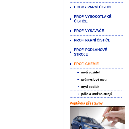
HOBBY PARNÍ ČISTIČE
PROFI VYSOKOTLAKÉ
ČISTIČE
PROFI VYSAVAČE
PROFI PARNÍ ČISTIČE
PROFI PODLAHOVÉ
STROJE
PROFI CHEMIE
mytí vozidel
průmyslové mytí
mytí podlah
péče a údržba strojů
Poptávka přestavby