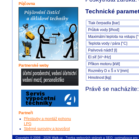
Půjčovna
Technické paramet
Tlak čerpadla [bar]
Průtok vody [l/hod]
Maximální teplota na vstupu [
Teplota vody / pára [°C]
Palivová nádrž [l]
El.síť [V/~/Hz]
Příkon motoru [kW]
Partnerské weby
Rozměry D x Š x V [mm]
Hmotnost [kg]
Právě se nacházíte
Partneři
Přestavby a montáž pohonu
LPG
Sběrné suroviny a kovošrot
Copyright © 2006 - 2026 Walk.cz -
Tvorba webových stránek
a
SEO: optimalizace pro