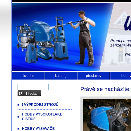
úvodní
katalog
přestavby
hobb
Právě se nacházíte
! VÝPRODEJ STROJŮ !
HOBBY VYSOKOTLAKÉ
ČISTIČE
HOBBY VYSAVAČE