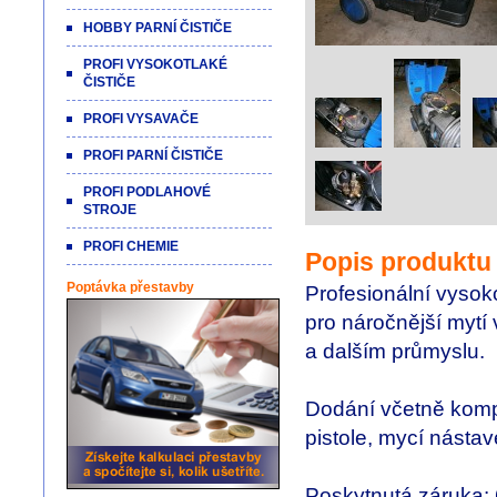
HOBBY PARNÍ ČISTIČE
PROFI VYSOKOTLAKÉ
ČISTIČE
PROFI VYSAVAČE
PROFI PARNÍ ČISTIČE
PROFI PODLAHOVÉ
STROJE
PROFI CHEMIE
Popis produktu
Poptávka přestavby
Profesionální vysoko
pro náročnější mytí
a dalším průmyslu.
Dodání včetně kompl
pistole, mycí nástav
Poskytnutá záruka: