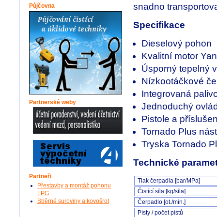
snadno transportova
Půjčovna
Specifikace
Dieselový pohon
Kvalitní motor Ya
Úsporný tepelný
Nízkootáčkové če
Integrovaná paliv
Partnerské weby
Jednoduchý ovlád
Pistole a přísluše
Tornado Plus nás
Tryska Tornado P
Technické paramet
Partneři
Tlak čerpadla [bar/MPa]
Přestavby a montáž pohonu
Čistící síla [kg/síla]
LPG
Sběrné suroviny a kovošrot
Čerpadlo [ot./min.]
Písty / počet pístů