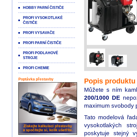
HOBBY PARNÍ ČISTIČE
PROFI VYSOKOTLAKÉ
ČISTIČE
PROFI VYSAVAČE
PROFI PARNÍ ČISTIČE
PROFI PODLAHOVÉ
STROJE
PROFI CHEMIE
Poptávka přestavby
Popis produktu
Můžete s ním kamk
200/1000 DE
nepoz
maximum svobody př
Tato modelová řada 
vysokotlakých st
poskytuje stejný 