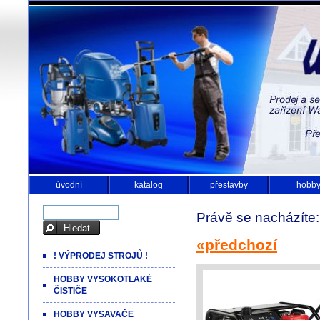
úvodní
katalog
přestavby
hobb
Právě se nacházíte
«předchozí
! VÝPRODEJ STROJŮ !
HOBBY VYSOKOTLAKÉ
ČISTIČE
HOBBY VYSAVAČE