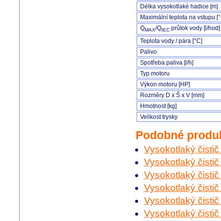
Délka vysokotlaké hadice [m]
Maximální teplota na vstupu [
Q
/Q
průtok vody [l/hod]
MAX
IEC
Teplota vody / pára [°C]
Palivo
Spotřeba paliva [l/h]
Typ motoru
Výkon motoru [HP]
Rozměry D x Š x V [mm]
Hmotnost [kg]
Velikost trysky
Podobné produ
Vysokotlaký čisti
Vysokotlaký čisti
Vysokotlaký čisti
Vysokotlaký čisti
Vysokotlaký čisti
Vysokotlaký čisti