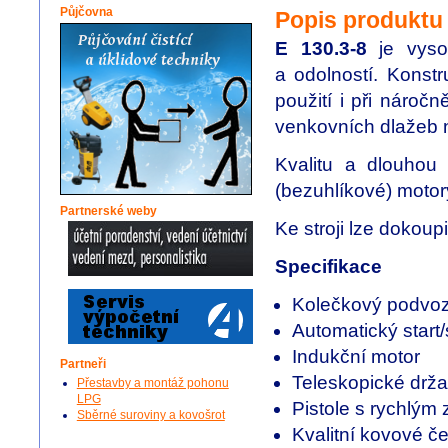
Půjčovna
Popis produktu
E 130.3-8
je vysok
a odolností. Konst
použití i při nároč
venkovních dlažeb n
Kvalitu a dlouhou 
(bezuhlíkové) motor
Partnerské weby
Ke stroji lze dokoup
Specifikace
Kolečkový podvo
Automatický start/
Indukční motor
Partneři
Teleskopické drža
Přestavby a montáž pohonu
LPG
Pistole s rychlým
Sběrné suroviny a kovošrot
Kvalitní kovové č