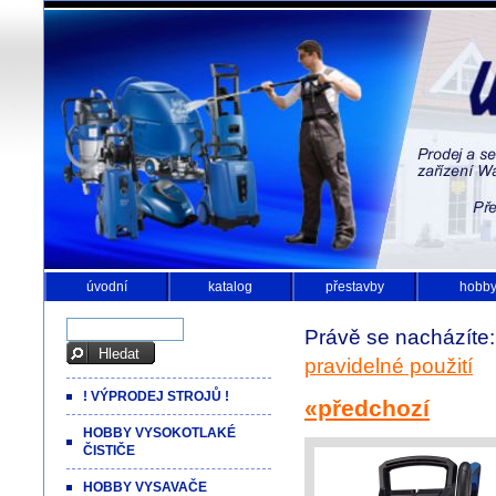
úvodní
katalog
přestavby
hobb
Právě se nacházíte
pravidelné použití
! VÝPRODEJ STROJŮ !
«předchozí
HOBBY VYSOKOTLAKÉ
ČISTIČE
HOBBY VYSAVAČE