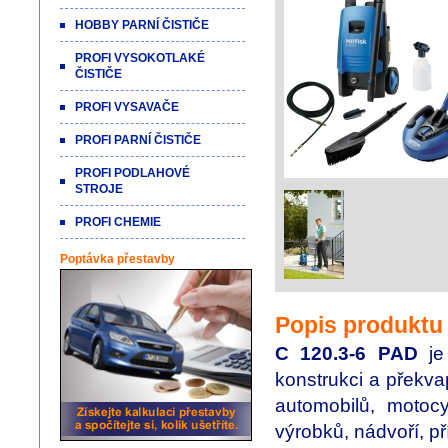
HOBBY PARNÍ ČISTIČE
PROFI VYSOKOTLAKÉ
ČISTIČE
PROFI VYSAVAČE
PROFI PARNÍ ČISTIČE
PROFI PODLAHOVÉ
STROJE
PROFI CHEMIE
Poptávka přestavby
Popis produktu
C 120.3-6 PAD
je 
konstrukci a překva
automobilů, motoc
výrobků, nádvoří, p