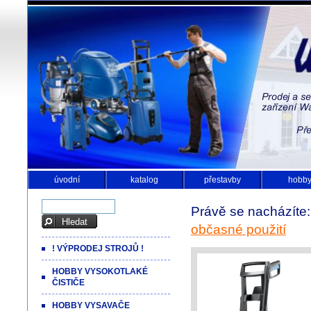
úvodní
katalog
přestavby
hobb
Právě se nacházíte
občasné použití
! VÝPRODEJ STROJŮ !
HOBBY VYSOKOTLAKÉ
ČISTIČE
HOBBY VYSAVAČE