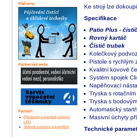
Půjčovna
Ke stroji lze dokoupi
Specifikace
Patio Plus - čisti
Rovný kartáč
Čistič trubek
Kolečkový podvo
Pistole s rychlým
Partnerské weby
Kvalitní kovové č
Systém spojek Cl
Napěňovací nást
Tryska s rotační
Tryska s bodový
Automatický start/
Partneři
Masivní úchyty pří
Přestavby a montáž pohonu
LPG
Sběrné suroviny a kovošrot
Technické paramet