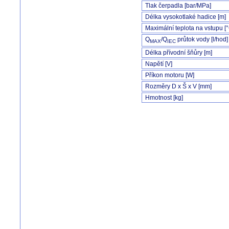
Tlak čerpadla [bar/MPa]
Délka vysokotlaké hadice [m]
Maximální teplota na vstupu [
Q
/Q
průtok vody [l/hod]
MAX
IEC
Délka přívodní šňůry [m]
Napětí [V]
Příkon motoru [W]
Rozměry D x Š x V [mm]
Hmotnost [kg]