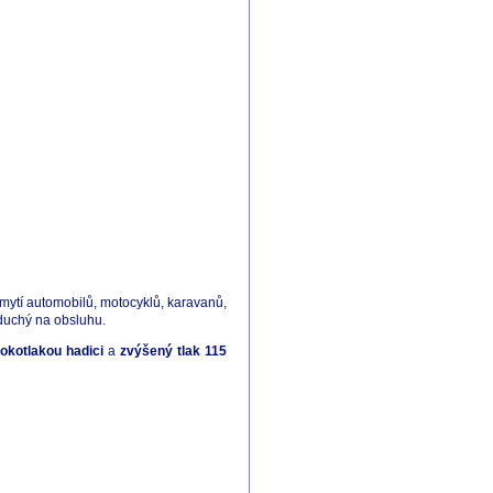
 mytí automobilů, motocyklů, karavanů,
duchý na obsluhu.
okotlakou hadici
a
zvýšený tlak 115