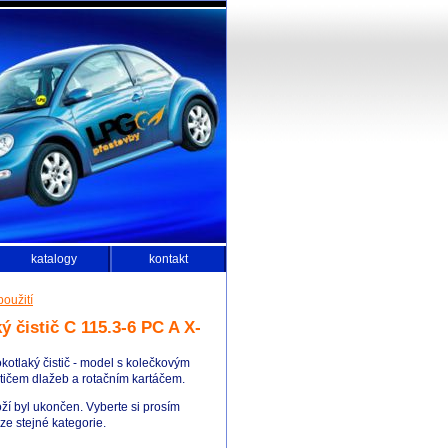
katalogy
kontakt
použití
ý čistič C 115.3-6 PC A X-
otlaký čistič - model s kolečkovým
tičem dlažeb a rotačním kartáčem.
ží byl ukončen. Vyberte si prosím
e stejné kategorie.