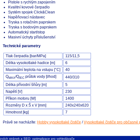
Pistole s rychlým zapojením
Kvalitní kovové čerpadlo
Systém spojek Click&Clean
Napěňovací nástavec
Tryska s rotačním paprskem
Tryska s bodovým paprskem
Automatický start/stop
Masivní úchyty příslušenství
Technické parametry
Tlak čerpadla [bar/MPa]
115/11,5
Délka vysokotlaké hadice [m]
6
Maximální teplota na vstupu [°C]
40
Q
/Q
průtok vody [l/hod]
440/310
MAX
IEC
Délka přívodní šňůry [m]
5
Napětí [V]
230
Příkon motoru [W]
1400
Rozměry D x Š x V [mm]
240x240x620
Hmotnost [kg]
7
Právě se nacházíte:
Hobby vysokotlaké čističe
/
Vysokotlaké čističe pro občasné 
ových stránek
a
SEO: optimalizace pro vyhledávače