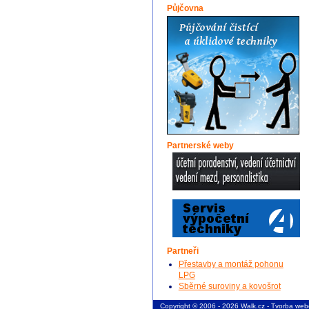
Půjčovna
Partnerské weby
Partneři
Přestavby a montáž pohonu
LPG
Sběrné suroviny a kovošrot
Copyright © 2006 - 2026 Walk.cz -
Tvorba web