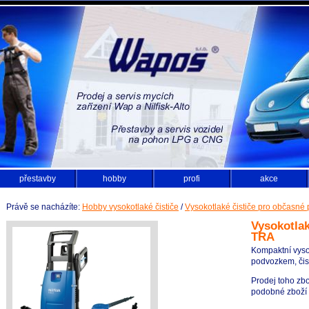
přestavby
hobby
profi
akce
Právě se nacházíte:
Hobby vysokotlaké čističe
/
Vysokotlaké čističe pro občasné 
Vysokotlak
TRA
Kompaktní vysok
podvozkem, čis
Prodej toho zbo
podobné zboží z