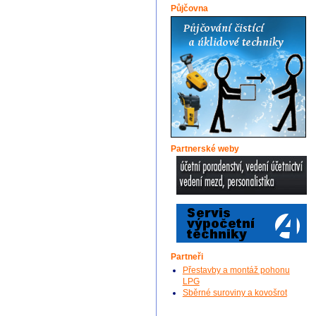
Půjčovna
Partnerské weby
Partneři
Přestavby a montáž pohonu
LPG
Sběrné suroviny a kovošrot