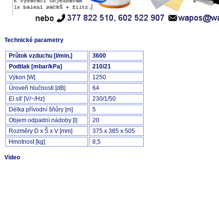
Technické parametry
Průtok vzduchu [l/min.]
3600
Podtlak [mbar/kPa]
210/21
Výkon [W]
1250
Úroveň hlučnosti [dB]
64
El.síť [V/~/Hz]
230/1/50
Délka přívodní šňůry [m]
5
Objem odpadní nádoby [l]
20
Rozměry D x Š x V [mm]
375 x 385 x 505
Hmotnost [kg]
8,5
Video