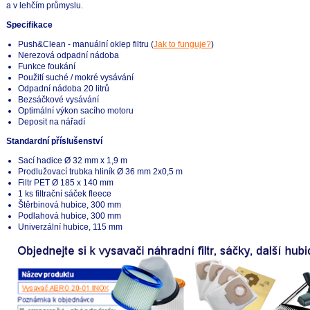
a v lehčím průmyslu.
Specifikace
Push&Clean - manuální oklep filtru (
Jak to funguje?
)
Nerezová odpadní nádoba
Funkce foukání
Použití suché / mokré vysávání
Odpadní nádoba 20 litrů
Bezsáčkové vysávání
Optimální výkon sacího motoru
Deposit na nářadí
Standardní příslušenství
Sací hadice Ø 32 mm x 1,9 m
Prodlužovací trubka hliník Ø 36 mm 2x0,5 m
Filtr PET Ø 185 x 140 mm
1 ks filtrační sáček fleece
Štěrbinová hubice, 300 mm
Podlahová hubice, 300 mm
Univerzální hubice, 115 mm