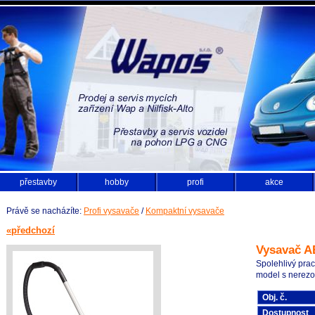
přestavby
hobby
profi
akce
Právě se nacházíte:
Profi vysavače
/
Kompaktní vysavače
«předchozí
Vysavač A
Spolehlivý pra
model s nerez
Obj. č.
Dostupnost