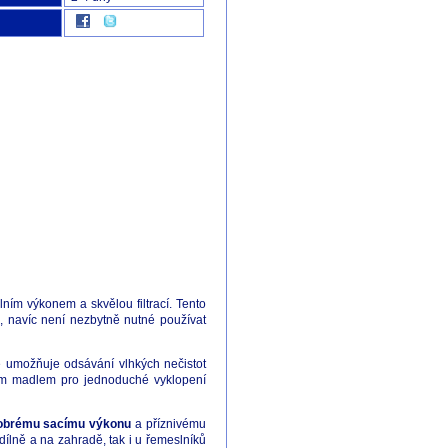
ním výkonem a skvělou filtrací. Tento
, navíc není nezbytně nutné používat
se umožňuje odsávání vlhkých nečistot
ckým madlem pro jednoduché vyklopení
dobrému sacímu výkonu
a příznivému
ílně a na zahradě, tak i u řemeslníků