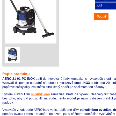
Sítě
Poptat
Popis produktu
AERO 21-01 PC
INOX
patří do inovované řady kompaktních vysavačů s optimál
vysavač disponuje odpadní nádobou
z nerezové oceli INOX
o objemu 20 litrů
papírové sáčky díky kvalitnímu filtru, který odděluje sací motor od nádoby.
Systém čištění filtru
Push&Clean
zamezuje ztrátě na výkonu, fleecový filtr za
bez toho, aby byl použit filtr na vodu. Tento model je navíc vybaven prakti
nádoby.
Vysavače z kategorie AERO jsou velice oblíbené díky
pohodlnému ovládání, 
poměru kvalita / cena. Uplatnění naleznou jak u běžného domácího vysávání, v d