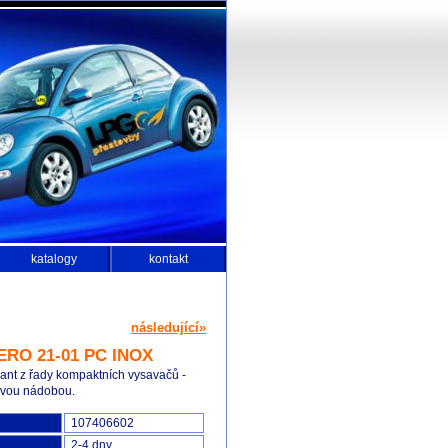
katalogy
kontakt
následující»
ERO 21-01 PC INOX
cant z řady kompaktních vysavačů -
ovou nádobou.
107406602
2-4 dny