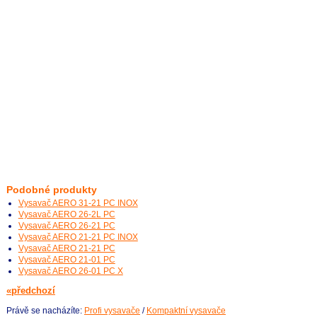
Podobné produkty
Vysavač AERO 31-21 PC INOX
Vysavač AERO 26-2L PC
Vysavač AERO 26-21 PC
Vysavač AERO 21-21 PC INOX
Vysavač AERO 21-21 PC
Vysavač AERO 21-01 PC
Vysavač AERO 26-01 PC X
«předchozí
Právě se nacházíte:
Profi vysavače
/
Kompaktní vysavače