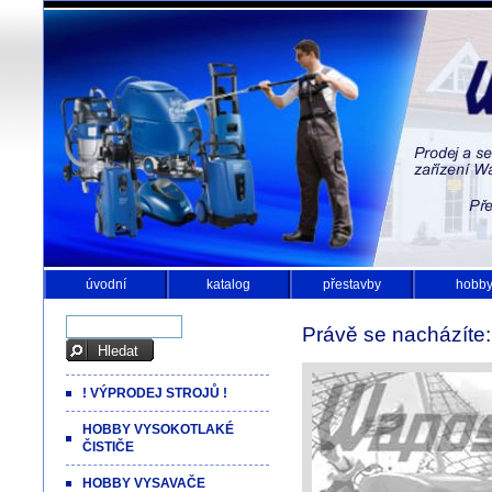
úvodní
katalog
přestavby
hobb
Právě se nacházíte
! VÝPRODEJ STROJŮ !
HOBBY VYSOKOTLAKÉ
ČISTIČE
HOBBY VYSAVAČE