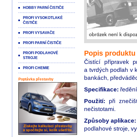
HOBBY PARNÍ ČISTIČE
PROFI VYSOKOTLAKÉ
ČISTIČE
PROFI VYSAVAČE
PROFI PARNÍ ČISTIČE
Popis produktu
PROFI PODLAHOVÉ
STROJE
Čistící přípravek p
PROFI CHEMIE
a tvrdých podlah v 
bankách, předváděc
Poptávka přestavby
Specifikace:
ředění
Použití:
při znečiš
nečistotami.
Způsoby aplikace:
podlahové stroje, vy