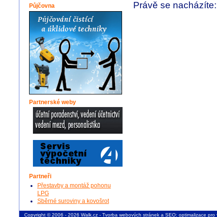
Právě se nacházíte
Půjčovna
Partnerské weby
Partneři
Přestavby a montáž pohonu
LPG
Sběrné suroviny a kovošrot
Copyright © 2006 - 2026 Walk.cz -
Tvorba webových stránek
a
SEO: optimalizace pro