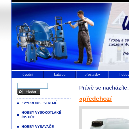
úvodní
katalog
přestavby
hobb
Právě se nacházíte
«předchozí
! VÝPRODEJ STROJŮ !
HOBBY VYSOKOTLAKÉ
ČISTIČE
HOBBY VYSAVAČE