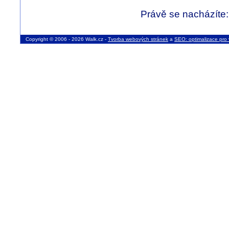
Právě se nacházíte
Copyright © 2006 - 2026 Walk.cz -
Tvorba webových stránek
a
SEO: optimalizace pro