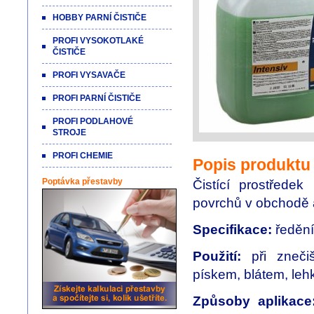
HOBBY PARNÍ ČISTIČE
PROFI VYSOKOTLAKÉ
ČISTIČE
PROFI VYSAVAČE
PROFI PARNÍ ČISTIČE
PROFI PODLAHOVÉ
STROJE
PROFI CHEMIE
Popis produktu
Poptávka přestavby
Čistící prostředek
povrchů v obchodě 
Specifikace:
ředění
Použití:
při znečiš
pískem, blátem, leh
Způsoby aplikace