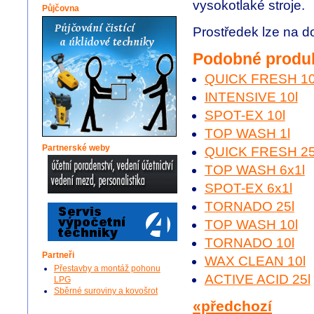
vysokotlaké stroje.
Půjčovna
Prostředek lze na d
Podobné produ
QUICK FRESH 10
INTENSIVE 10l
SPOT-EX 10l
TOP WASH 1l
Partnerské weby
QUICK FRESH 25
TOP WASH 6x1l
SPOT-EX 6x1l
TORNADO 25l
TOP WASH 10l
TORNADO 10l
Partneři
WAX CLEAN 10l
Přestavby a montáž pohonu
ACTIVE ACID 25l
LPG
Sběrné suroviny a kovošrot
«předchozí