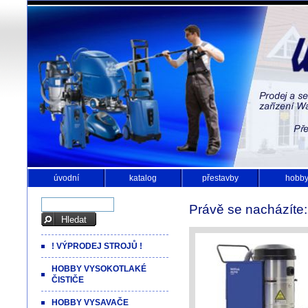
úvodní
katalog
přestavby
hobb
Právě se nacházíte
! VÝPRODEJ STROJŮ !
HOBBY VYSOKOTLAKÉ
ČISTIČE
HOBBY VYSAVAČE