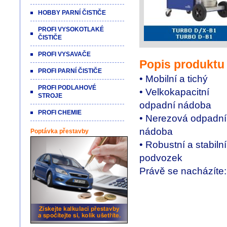
HOBBY PARNÍ ČISTIČE
PROFI VYSOKOTLAKÉ
ČISTIČE
PROFI VYSAVAČE
Popis produktu
PROFI PARNÍ ČISTIČE
• Mobilní a tichý
PROFI PODLAHOVÉ
• Velkokapacitní
STROJE
odpadní nádoba
PROFI CHEMIE
• Nerezová odpadní
nádoba
Poptávka přestavby
• Robustní a stabilní
podvozek
Právě se nacházíte