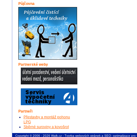
Půjčovna
Partnerské weby
Partneři
Přestavby a montáž pohonu
LPG
Sběrné suroviny a kovošrot
Copyright © 2006 - 2026 Walk.cz -
Tvorba webových stránek
a
SEO: optimalizace pro