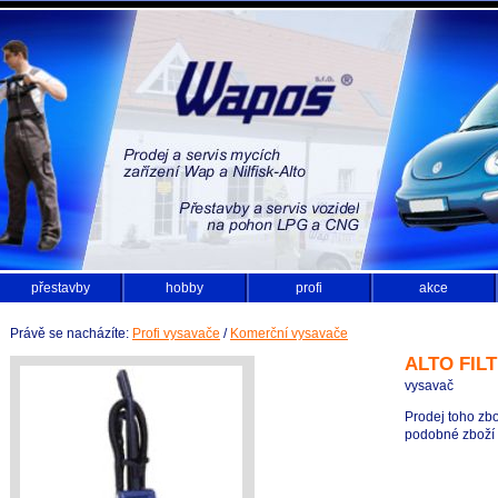
přestavby
hobby
profi
akce
Právě se nacházíte:
Profi vysavače
/
Komerční vysavače
ALTO FILT
vysavač
Prodej toho zbo
podobné zboží z