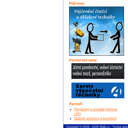
Půjčovna
Partnerské weby
Partneři
Přestavby a montáž pohonu
LPG
Sběrné suroviny a kovošrot
Copyright © 2006 - 2026 Walk.cz -
Tvorba web